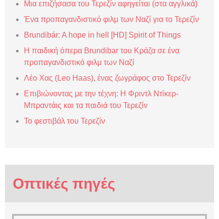
Mια επιζήσασα του Τερεζίν αφηγείται (στα αγγλικά)
Ένα προπαγανδιστικό φιλμ των Ναζί για το Τερεζίν
Brundibár: A hope in hell [HD] Spirit of Things
Η παιδική όπερα Brundibar του Κράζα σε ένα
προπαγανδιστικό φιλμ των Ναζί
Λέο Χας (Leo Haas), ένας ζωγράφος στο Τερεζίν
Επιβιώνοντας με την τέχνη: Η Φριντλ Ντίκερ-
Μπραντάις και τα παιδιά του Τερεζίν
Το φεστιβάλ του Τερεζίν
Οπτικές πηγές