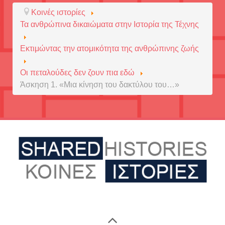
Κοινές ιστορίες
Τα ανθρώπινα δικαιώματα στην Ιστορία της Τέχνης
Εκτιμώντας την ατομικότητα της ανθρώπινης ζωής
Οι πεταλούδες δεν ζουν πια εδώ
Άσκηση 1. «Μια κίνηση του δακτύλου του…»