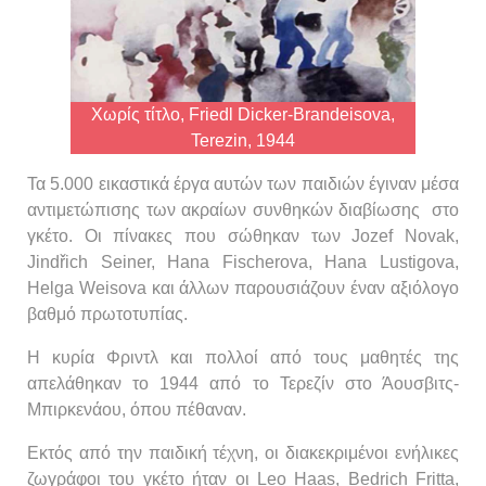
Χωρίς τίτλο, Friedl Dicker-Brandeisova,
Terezin, 1944
Τα 5.000 εικαστικά έργα αυτών των παιδιών έγιναν μέσα
αντιμετώπισης των ακραίων συνθηκών διαβίωσης στο
γκέτο. Οι πίνακες που σώθηκαν των Jozef Novak,
Jindřich Seiner, Hana Fischerova, Hana Lustigova,
Helga Weisova και άλλων παρουσιάζουν έναν αξιόλογο
βαθμό πρωτοτυπίας.
Η κυρία Φριντλ και πολλοί από τους μαθητές της
απελάθηκαν το 1944 από το Τερεζίν στο Άουσβιτς-
Μπιρκενάου, όπου πέθαναν.
Εκτός από την παιδική τέχνη, οι διακεκριμένοι ενήλικες
ζωγράφοι του γκέτο ήταν οι Leo Haas, Bedrich Fritta,