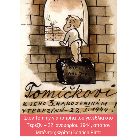
Στον Tommy για τα τρίτα του γενέθλια στο
Tερεζίν – 22 Ιανουαρίου 1944, από τον
Μπέντριχ Φρίτα (Bedrich Fritta