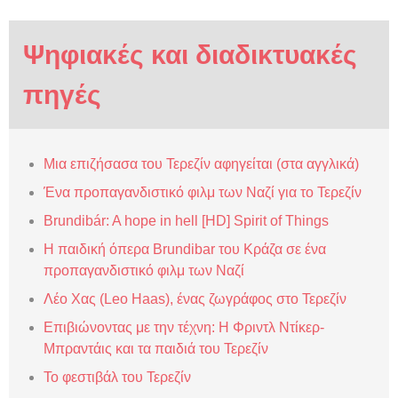
Ψηφιακές και διαδικτυακές
πηγές
Mια επιζήσασα του Τερεζίν αφηγείται (στα αγγλικά)
Ένα προπαγανδιστικό φιλμ των Ναζί για το Τερεζίν
Brundibár: A hope in hell [HD] Spirit of Things
Η παιδική όπερα Brundibar του Κράζα σε ένα
προπαγανδιστικό φιλμ των Ναζί
Λέο Χας (Leo Haas), ένας ζωγράφος στο Τερεζίν
Επιβιώνοντας με την τέχνη: Η Φριντλ Ντίκερ-
Μπραντάις και τα παιδιά του Τερεζίν
Το φεστιβάλ του Τερεζίν