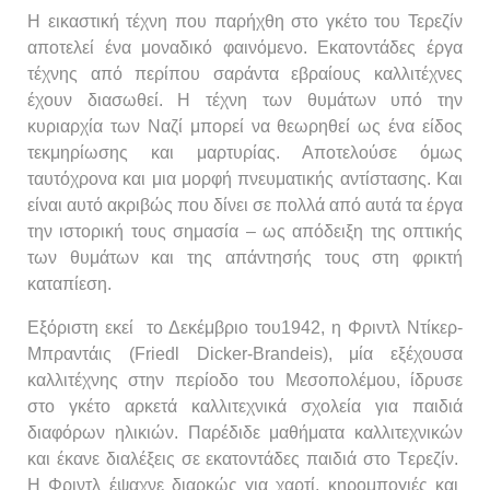
Η εικαστική τέχνη που παρήχθη στο γκέτο του Τερεζίν
αποτελεί ένα μοναδικό φαινόμενο. Εκατοντάδες έργα
τέχνης από περίπου σαράντα εβραίους καλλιτέχνες
έχουν διασωθεί. Η τέχνη των θυμάτων υπό την
κυριαρχία των Ναζί μπορεί να θεωρηθεί ως ένα είδος
τεκμηρίωσης και μαρτυρίας. Αποτελούσε όμως
ταυτόχρονα και μια μορφή πνευματικής αντίστασης. Και
είναι αυτό ακριβώς που δίνει σε πολλά από αυτά τα έργα
την ιστορική τους σημασία – ως απόδειξη της οπτικής
των θυμάτων και της απάντησής τους στη φρικτή
καταπίεση.
Εξόριστη εκεί το Δεκέμβριο του1942, η Φριντλ Ντίκερ-
Μπραντάις (Friedl Dicker-Brandeis), μία εξέχουσα
καλλιτέχνης στην περίοδο του Μεσοπολέμου, ίδρυσε
στο γκέτο αρκετά καλλιτεχνικά σχολεία για παιδιά
διαφόρων ηλικιών. Παρέδιδε μαθήματα καλλιτεχνικών
και έκανε διαλέξεις σε εκατοντάδες παιδιά στο Tερεζίν.
H Φριντλ έψαχνε διαρκώς για χαρτί, κηρομπογιές και