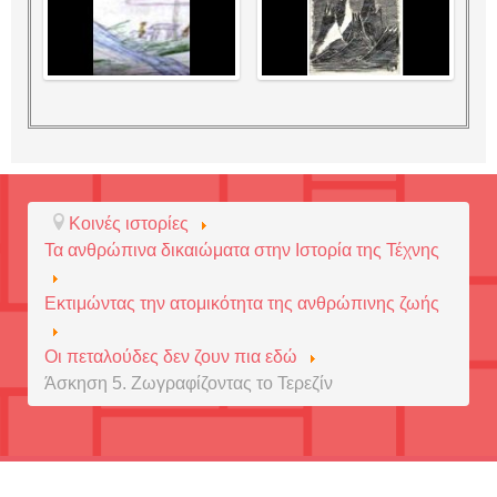
Κοινές ιστορίες
Τα ανθρώπινα δικαιώματα στην Ιστορία της Τέχνης
Εκτιμώντας την ατομικότητα της ανθρώπινης ζωής
Οι πεταλούδες δεν ζουν πια εδώ
Άσκηση 5. Ζωγραφίζοντας το Τερεζίν