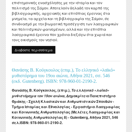
επιστημονικής ενασχόλησης με την ιστορία και τον
πολιτισμό της Σάμου. Αποτελούν δηλαδή τον καρπό της
βιβλιογραφικής, αρχειακής και επιτόπιας έρευνας στα
μνημεία, τα αρχεία και τη βιβλιογραφία της Σάμου, σε
συνδυασμό με την βιωματική προσέγγιση των λαογραφικών
και πολιτισμικών φαινομένων, αλλά και την επιτόπια
λαογραφικά έρευνα που χρόνια διεξάγω στα χωριά και
τους οικισμούς του νησιού.
Διαβάστε περισσότερα
για Μ. Γ. Βαρβούνης, Σαμιακά. Μελέτες για τον
λαϊκό πολιτισμό και την ιστορία της Σάμου. Αθήνα
2021, σσ. 724 (εκδ. Ηρόδοτος – σειρά Laographia
XX. Edenda curat M. G. Meraklis).
Θανάσης Β. Κούγκουλος (επιμ.), Το ελληνικό «λαϊκό»
μυθιστόρημα του 19ου αιώνα, Αθήνα 2021, σσ. 546
(εκδ. Gutenberg). ISBN: 978-960-01-2190-2.
Θανάσης Β. Κούγκουλος, (επιμ.),
Το ελληνικό
«λαϊκό»
, Δημοκρίτειο Πανεπιστήμιο
μυθιστόρημα του 19ου αιώνα
Θράκης - Σχολή Κλασικών και Ανθρωπιστικών Σπουδών -
Τμήμα Ιστορίας και Εθνολογίας - Εργαστήριο Λαογραφίας
και Κοινωνικής Ανθρωπολογίας (Μελέτες Λαογραφίας και
Κοινωνικής Ανθρωπολογίας 8) - Gutenberg, Αθήνα 2021, 546
σελ.ISBN: 978-960-01-2190-2.