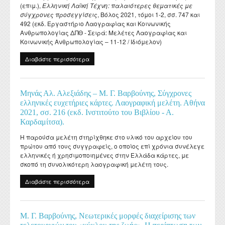
Διατελέσαντες Πρόεδροι
Συνέδρια - Ημερίδες Τμήματος
(επιμ.),
Ελληνική Λαϊκή Τέχνη: παλαιότερες θεματικές με
Τοπική Ιστορία, Πολιτισμός και Προστασία της
Ωρολόγιο Πρόγραμμα
Υγειονομική περίθαλψη
Σύλλογος αποφοίτων
σύγχρονες προσεγγίσεις
, Βόλος 2021, τόμοι 1-2, σσ. 747 και
Κανονισμός Προπτυχιακού Προγράμματος Σπουδών
Οδηγός σπουδών προπτυχιακού προγράμματος
Εργαστήριο Νεότερης και Σύγχρονης Ιστορίας
Αρχιτεκτονικής Κληρονομιάς: Διεπιστημονικές
Επικοινωνία
Ομότιμοι Καθηγητές
Δραστηριότητες Τμήματος
492 (εκδ. Εργαστήριο Λαογραφίας και Κοινωνικής
Πρόγραμμα Εξεταστικής
Προσεγγίσεις και Ψηφιακές Εφαρμογές
Δομή Συμβουλευτικής και Προσβασιμότητας
Κανονισμός ακαδημαϊκού συμβούλου σπουδών
Ανθρωπολογίας ΔΠΘ - Σειρά: Μελέτες Λαογραφίας και
Διάρκεια φοίτησης
Εργαστήριο Βυζαντινών και Μεταβυζαντινών Ερευνών
Διατελέσαντα μέλη ΔΕΠ
Απολογισμοί πεπραγμένων του Τμήματος
Κοινωνικής Ανθρωπολογίας – 11-12 / Ιδιόμελον)
Σύμβουλος σπουδών
Πολιτισμικές Σπουδές: Νέος Ελληνισμός και Βαλκάνια
Κανονισμός Προπτυχιακών Διπλωματικών Εργασιών
Κατατακτήριες εξετάσεις
Εργαστήριο Τεχνολογίας, Έρευνας και Εφαρμογών στην
Επίτιμοι Καθηγητές
Έντυπα
Διαβάστε περισσότερα
για Μ. Γ. Βαρβούνης – Ν. Μαχά-Μπιζούμη – Αλ.
ΔΟΑΤΑΠ
Εκπαίδευση
Κανονισμός Διδακτορικών Σπουδών
Καπανιάρης (επιμ.), Ελληνική Λαϊκή Τέχνη:
Επίτιμοι Διδάκτορες
παλαιότερες θεματικές με σύγχρονες
Κανονισμός Εκπόνησης Μεταδιδακτορικής Έρευνας
προσεγγίσεις, Βόλος 2021, τόμοι 1-2, σσ. 747 και
Μηνάς Αλ. Αλεξιάδης – Μ. Γ. Βαρβούνης, Σύγχρονες
Κανονισμός Βιβλιοθήκης
492
ελληνικές ευχετήριες κάρτες. Λαογραφική μελέτη. Αθήνα
2021, σσ. 216 (εκδ. Ινστιτούτο του Βιβλίου - Α.
Ο θεσμός του "Ακροατή Πανεπιστημιακών Μαθημάτων"
Καρδαμίτσα).
Η παρούσα μελέτη στηρίχθηκε στο υλικό του αρχείου του
πρώτου από τους συγγραφείς, ο οποίος επί χρόνια συνέλεγε
ελληνικές ή χρησιμοποιημένες στην Ελλάδα κάρτες, με
σκοπό τη συνολικότερη λαογραφική μελέτη τους.
Διαβάστε περισσότερα
για Μηνάς Αλ. Αλεξιάδης – Μ. Γ. Βαρβούνης,
Σύγχρονες ελληνικές ευχετήριες κάρτες.
Λαογραφική μελέτη. Αθήνα 2021, σσ. 216 (εκδ.
Ινστιτούτο του Βιβλίου - Α. Καρδαμίτσα).
Μ. Γ. Βαρβούνης, Νεωτερικές μορφές διαχείρισης των