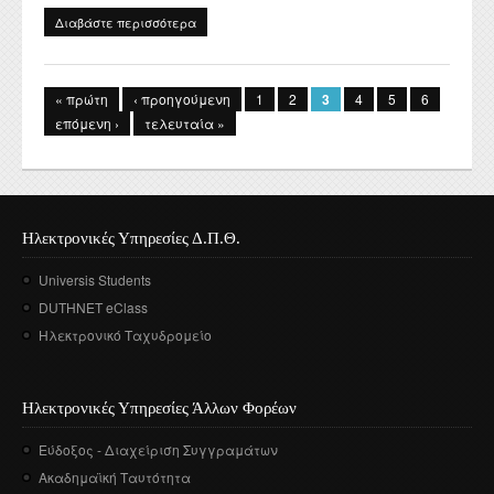
Διαβάστε περισσότερα
για Θανάσης Β. Κούγκουλος (επιμ.), Το ελληνικό
«λαϊκό» μυθιστόρημα του 19ου αιώνα, Αθήνα 2021,
Σελίδες
σσ. 546 (εκδ. Gutenberg). ISBN: 978-960-01-2190-2.
« πρώτη
‹ προηγούμενη
1
2
3
4
5
6
επόμενη ›
τελευταία »
Ηλεκτρονικές Υπηρεσίες Δ.Π.Θ.
Universis Students
DUTHNET eClass
Ηλεκτρονικό Ταχυδρομείο
Ηλεκτρονικές Υπηρεσίες Άλλων Φορέων
Εύδοξος - Διαχείριση Συγγραμάτων
Ακαδημαϊκή Ταυτότητα