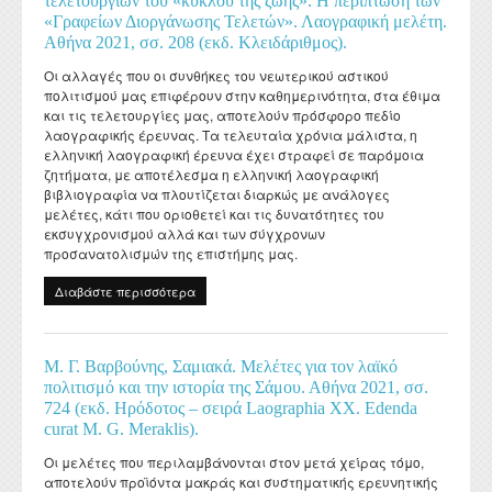
τελετουργιών του «κύκλου της ζωής». Η περίπτωση των
«Γραφείων Διοργάνωσης Τελετών». Λαογραφική μελέτη.
Αθήνα 2021, σσ. 208 (εκδ. Κλειδάριθμος).
Οι αλλαγές που οι συνθήκες του νεωτερικού αστικού
πολιτισμού μας επιφέρουν στην καθημερινότητα, στα έθιμα
και τις τελετουργίες μας, αποτελούν πρόσφορο πεδίο
λαογραφικής έρευνας. Τα τελευταία χρόνια μάλιστα, η
ελληνική λαογραφική έρευνα έχει στραφεί σε παρόμοια
ζητήματα, με αποτέλεσμα η ελληνική λαογραφική
βιβλιογραφία να πλουτίζεται διαρκώς με ανάλογες
μελέτες, κάτι που οριοθετεί και τις δυνατότητες του
εκσυγχρονισμού αλλά και των σύγχρονων
προσανατολισμών της επιστήμης μας.
Διαβάστε περισσότερα
για Μ. Γ. Βαρβούνης, Νεωτερικές μορφές
διαχείρισης των τελετουργιών του «κύκλου της
ζωής». Η περίπτωση των «Γραφείων Διοργάνωσης
Τελετών». Λαογραφική μελέτη. Αθήνα 2021, σσ.
Μ. Γ. Βαρβούνης, Σαμιακά. Μελέτες για τον λαϊκό
208 (εκδ. Κλειδάριθμος).
πολιτισμό και την ιστορία της Σάμου. Αθήνα 2021, σσ.
724 (εκδ. Ηρόδοτος – σειρά Laographia XX. Edenda
curat M. G. Meraklis).
Οι μελέτες που περιλαμβάνονται στον μετά χείρας τόμο,
αποτελούν προϊόντα μακράς και συστηματικής ερευνητικής