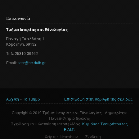
Επικοινωνία
Τμήμα
Ιστορίας
και
Εθνολογίας
Παναγή
Τσαλδάρη
1
Κομοτηνή
, 69132
Τηλ: 25310-39462
Email:
secr@he.duth.gr
Αρχική
»
Το Τμήμα
Επιστροφή στην κορυφή της σελίδας
Είστε εδώ
Copyright © 2019 Τμήμα Ιστορίας και Εθνολογίας - Δημοκρίτειο
Πανεπιστήμιο Θράκης
Σχεδίαση και υλοποίηση ιστοσελίδας:
Κυριάκος Σγουρόπουλος
Ε.ΔΙ.Π.
Χάρτης Ιστοτόπου
Σύνδεση