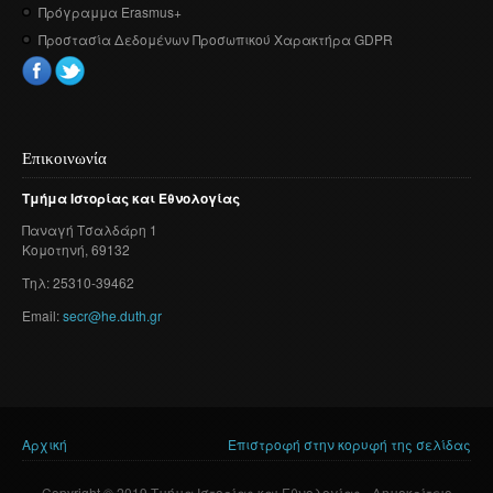
Πρόγραμμα Erasmus+
Προστασία Δεδομένων Προσωπικού Χαρακτήρα GDPR
Επικοινωνία
Τμήμα
Ιστορίας
και
Εθνολογίας
Παναγή
Τσαλδάρη
1
Κομοτηνή
, 69132
Τηλ: 25310-39462
Email:
secr@he.duth.gr
Αρχική
Επιστροφή στην κορυφή της σελίδας
Είστε εδώ
Copyright © 2019 Τμήμα Ιστορίας και Εθνολογίας - Δημοκρίτειο