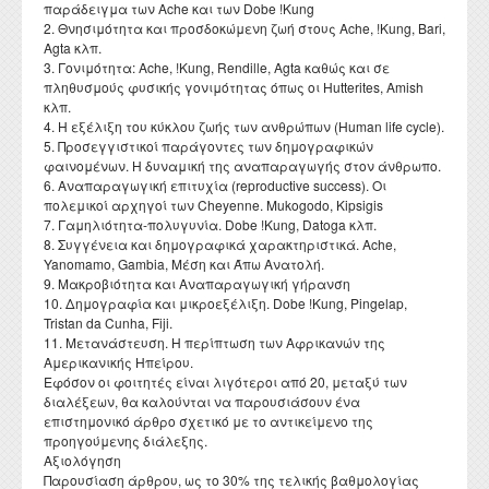
παράδειγμα των Ache και των Dobe !Kung
Διατελέσαντες Πρόεδροι
Συνέδρια - Ημερίδες Τμήματος
Τοπική Ιστορία, Πολιτισμός και Προστασία της
Ωρολόγιο Πρόγραμμα
Υγειονομική περίθαλψη
Σύλλογος αποφοίτων
2. Θνησιμότητα και προσδοκώμενη ζωή στους Ache, !Kung, Bari,
Κανονισμός Προπτυχιακού Προγράμματος Σπουδών
Οδηγός σπουδών προπτυχιακού προγράμματος
Εργαστήριο Νεότερης και Σύγχρονης Ιστορίας
Αρχιτεκτονικής Κληρονομιάς: Διεπιστημονικές
Επικοινωνία
Ομότιμοι Καθηγητές
Δραστηριότητες Τμήματος
Agta κλπ.
Πρόγραμμα Εξεταστικής
Προσεγγίσεις και Ψηφιακές Εφαρμογές
Δομή Συμβουλευτικής και Προσβασιμότητας
3. Γονιμότητα: Ache, !Kung, Rendille, Agta καθώς και σε
Κανονισμός ακαδημαϊκού συμβούλου σπουδών
Διάρκεια φοίτησης
Εργαστήριο Βυζαντινών και Μεταβυζαντινών Ερευνών
Διατελέσαντα μέλη ΔΕΠ
Απολογισμοί πεπραγμένων του Τμήματος
πληθυσμούς φυσικής γονιμότητας όπως οι Hutterites, Amish
Σύμβουλος σπουδών
Πολιτισμικές Σπουδές: Νέος Ελληνισμός και Βαλκάνια
Κανονισμός Προπτυχιακών Διπλωματικών Εργασιών
κλπ.
Κατατακτήριες εξετάσεις
Εργαστήριο Τεχνολογίας, Έρευνας και Εφαρμογών στην
Επίτιμοι Καθηγητές
Έντυπα
4. Η εξέλιξη του κύκλου ζωής των ανθρώπων (Human life cycle).
ΔΟΑΤΑΠ
Εκπαίδευση
Κανονισμός Διδακτορικών Σπουδών
5. Προσεγγιστικοί παράγοντες των δημογραφικών
Επίτιμοι Διδάκτορες
φαινομένων. Η δυναμική της αναπαραγωγής στον άνθρωπο.
Κανονισμός Εκπόνησης Μεταδιδακτορικής Έρευνας
6. Αναπαραγωγική επιτυχία (reproductive success). Οι
πολεμικοί αρχηγοί των Cheyenne. Mukogodo, Kipsigis
Κανονισμός Βιβλιοθήκης
7. Γαμηλιότητα-πολυγυνία. Dobe !Kung, Datoga κλπ.
8. Συγγένεια και δημογραφικά χαρακτηριστικά. Ache,
Ο θεσμός του "Ακροατή Πανεπιστημιακών Μαθημάτων"
Yanomamo, Gambia, Μέση και Άπω Ανατολή.
9. Μακροβιότητα και Αναπαραγωγική γήρανση
10. Δημογραφία και μικροεξέλιξη. Dobe !Kung, Pingelap,
Tristan da Cunha, Fiji.
11. Μετανάστευση. Η περίπτωση των Αφρικανών της
Αμερικανικής Ηπείρου.
Εφόσον οι φοιτητές είναι λιγότεροι από 20, μεταξύ των
διαλέξεων, θα καλούνται να παρουσιάσουν ένα
επιστημονικό άρθρο σχετικό με το αντικείμενο της
προηγούμενης διάλεξης.
Αξιολόγηση
Παρουσίαση άρθρου, ως το 30% της τελικής βαθμολογίας