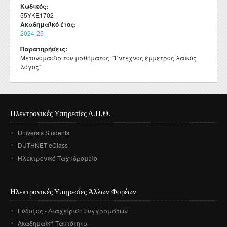
Κωδικός:
55ΥΚΕ1702
Ακαδημαϊκό έτος:
2024-25
Παρατηρήσεις:
Μετονομασία του μαθήματος: "Έντεχνος έμμετρος λαϊκός
λόγος".
Ηλεκτρονικές Υπηρεσίες Δ.Π.Θ.
Universis Students
DUTHNET eClass
Ηλεκτρονικό Ταχυδρομείο
Ηλεκτρονικές Υπηρεσίες Άλλων Φορέων
Εύδοξος - Διαχείριση Συγγραμάτων
Ακαδημαϊκή Ταυτότητα