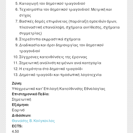
Διατελέσαντες Πρόεδροι
Συνέδρια - Ημερίδες Τμήματος
Καταγωγή του δημοτικού τραγουδιού
Τοπική Ιστορία, Πολιτισμός και Προστασία της
Ωρολόγιο Πρόγραμμα
Υγειονομική περίθαλψη
Σύλλογος αποφοίτων
Κανονισμός Προπτυχιακού Προγράμματος Σπουδών
Τεχνοτροπία του δημοτικού τραγουδιού: Μετρική και
Οδηγός σπουδών προπτυχιακού προγράμματος
Εργαστήριο Νεότερης και Σύγχρονης Ιστορίας
Αρχιτεκτονικής Κληρονομιάς: Διεπιστημονικές
Επικοινωνία
Ομότιμοι Καθηγητές
Δραστηριότητες Τμήματος
στίχος
Πρόγραμμα Εξεταστικής
Προσεγγίσεις και Ψηφιακές Εφαρμογές
Δομή Συμβουλευτικής και Προσβασιμότητας
Κανονισμός ακαδημαϊκού συμβούλου σπουδών
Διάρκεια φοίτησης
Εργαστήριο Βυζαντινών και Μεταβυζαντινών Ερευνών
Βασικές δομές επιφάνειας (παράταξη ομοειδών όρων,
Διατελέσαντα μέλη ΔΕΠ
Απολογισμοί πεπραγμένων του Τμήματος
Σύμβουλος σπουδών
Πολιτισμικές Σπουδές: Νέος Ελληνισμός και Βαλκάνια
πλεοναστική επανάληψη, σχήματα αντίθεσης, σχήματα
Κανονισμός Προπτυχιακών Διπλωματικών Εργασιών
Κατατακτήριες εξετάσεις
Εργαστήριο Τεχνολογίας, Έρευνας και Εφαρμογών στην
Επίτιμοι Καθηγητές
Έντυπα
συμμετρίας)
ΔΟΑΤΑΠ
Εκπαίδευση
Κανονισμός Διδακτορικών Σπουδών
Στερεότυπα εκφραστικά σχήματα
Επίτιμοι Διδάκτορες
Διαδικασία και όροι δημιουργίας του δημοτικού
Κανονισμός Εκπόνησης Μεταδιδακτορικής Έρευνας
τραγουδιού
Σύγχρονες κατευθύνσεις της έρευνας
Κανονισμός Βιβλιοθήκης
Σημειωτική ανάλυση κειμένων ανά κατηγορία
Ο θεσμός του "Ακροατή Πανεπιστημιακών Μαθημάτων"
Η ετερότητα στο δημοτικό τραγούδι
Δημοτικό τραγούδι και προσωπική λογοτεχνία
Ζώνη:
Υποχρεωτικό κατ' Επιλογή Κατεύθυνσης Εθνολογίας
Επιστημονικό Πεδίο:
Σημειωτική
Εξάμηνο:
Εαρινό
Διδάσκων:
Θανάσης Β. Κούγκουλος
ECTS:
4.50