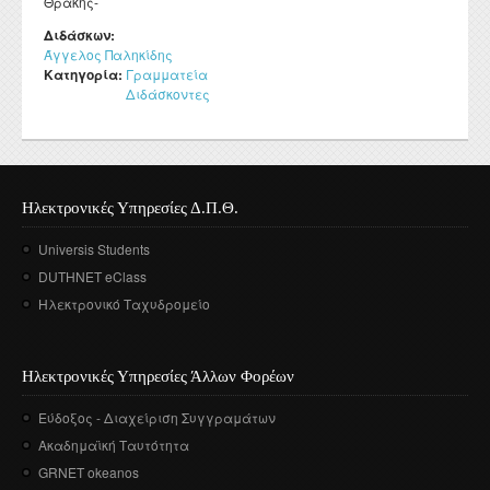
Θράκης-
Διδάσκων:
Άγγελος Παληκίδης
Κατηγορία:
Γραμματεία
Διδάσκοντες
Ηλεκτρονικές Υπηρεσίες Δ.Π.Θ.
Universis Students
DUTHNET eClass
Ηλεκτρονικό Ταχυδρομείο
Ηλεκτρονικές Υπηρεσίες Άλλων Φορέων
Εύδοξος - Διαχείριση Συγγραμάτων
Ακαδημαϊκή Ταυτότητα
GRNET okeanos