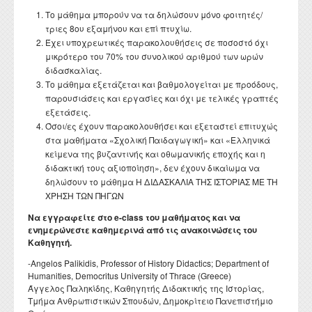
Διατελέσαντες Πρόεδροι
Συνέδρια - Ημερίδες Τμήματος
Τοπική Ιστορία, Πολιτισμός και Προστασία της
Ωρολόγιο Πρόγραμμα
Υγειονομική περίθαλψη
Το μάθημα μπορούν να τα δηλώσουν μόνο φοιτητές/
Σύλλογος αποφοίτων
Κανονισμός Προπτυχιακού Προγράμματος Σπουδών
Οδηγός σπουδών προπτυχιακού προγράμματος
Εργαστήριο Νεότερης και Σύγχρονης Ιστορίας
Αρχιτεκτονικής Κληρονομιάς: Διεπιστημονικές
Επικοινωνία
Ομότιμοι Καθηγητές
τριες 8ου εξαμήνου και επί πτυχίω.
Δραστηριότητες Τμήματος
Πρόγραμμα Εξεταστικής
Προσεγγίσεις και Ψηφιακές Εφαρμογές
Δομή Συμβουλευτικής και Προσβασιμότητας
Έχει υποχρεωτικές παρακολουθήσεις σε ποσοστό όχι
Κανονισμός ακαδημαϊκού συμβούλου σπουδών
Διάρκεια φοίτησης
Εργαστήριο Βυζαντινών και Μεταβυζαντινών Ερευνών
Διατελέσαντα μέλη ΔΕΠ
Απολογισμοί πεπραγμένων του Τμήματος
μικρότερο του 70% του συνολικού αριθμού των ωρών
Σύμβουλος σπουδών
Πολιτισμικές Σπουδές: Νέος Ελληνισμός και Βαλκάνια
Κανονισμός Προπτυχιακών Διπλωματικών Εργασιών
Κατατακτήριες εξετάσεις
Εργαστήριο Τεχνολογίας, Έρευνας και Εφαρμογών στην
διδασκαλίας.
Επίτιμοι Καθηγητές
Έντυπα
ΔΟΑΤΑΠ
Εκπαίδευση
Το μάθημα εξετάζεται και βαθμολογείται με προόδους,
Κανονισμός Διδακτορικών Σπουδών
Επίτιμοι Διδάκτορες
παρουσιάσεις και εργασίες και όχι με τελικές γραπτές
Κανονισμός Εκπόνησης Μεταδιδακτορικής Έρευνας
εξετάσεις.
Όσοι/ες έχουν παρακολουθήσει και εξεταστεί επιτυχώς
Κανονισμός Βιβλιοθήκης
στα μαθήματα «Σχολική Παιδαγωγική» και «Ελληνικά
κείμενα της βυζαντινής και οθωμανικής εποχής και η
Ο θεσμός του "Ακροατή Πανεπιστημιακών Μαθημάτων"
διδακτική τους αξιοποίηση», δεν έχουν δικαίωμα να
δηλώσουν το μάθημα Η ΔΙΔΑΣΚΑΛΙΑ ΤΗΣ ΙΣΤΟΡΙΑΣ ΜΕ ΤΗ
ΧΡΗΣΗ ΤΩΝ ΠΗΓΩΝ
Να εγγραφείτε στο e-class του μαθήματος και να
ενημερώνεστε καθημερινά από τις ανακοινώσεις του
Καθηγητή.
-Angelos Palikidis, Professor of History Didactics; Department of
Humanities, Democritus University of Thrace (Greece)
Άγγελος Παληκίδης, Καθηγητής Διδακτικής της Ιστορίας,
Τμήμα Ανθρωπιστικών Σπουδών, Δημοκρίτειο Πανεπιστήμιο