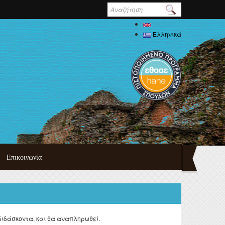
Φόρμα
αναζήτησης
English
Ελληνικά
Επικοινωνία
τυχιακού
πουδών
ημαϊκού
δών
διδάσκοντα, και θα αναπληρωθεί.
ψη