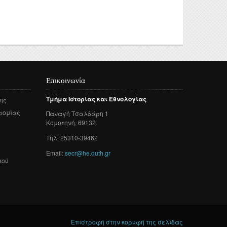
τυχιακών
 και
γασιών
τορικών
νησης
ς Έρευνας
Επικοινωνία
οθήκης
Τμήμα
Ιστορίας
και
Εθνολογίας
ης
ροατή
ρομίας
Παναγή
Τσαλδάρη
1
Κομοτηνή
, 69132
Τηλ: 25310-39462
Email:
secr@he.duth.gr
κού
Επιστροφή στην κορυφή της σελίδας