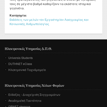
τους σε μέγιστο βαθμό καθορίζουν τα εκάστοτε ιστορικά
γεγονότα.
Κατηγορία:
Εκδόσεις των μελών του Εργαστηρίου Λαογραφίας και
Κοινωνικής Ανθρωπολογίας
Ηλεκτρονικές Υπηρεσίες Δ.Π.Θ.
Universis Students
DUTHNET eClass
Ηλεκτρονικό Ταχυδρομείο
Ηλεκτρονικές Υπηρεσίες Άλλων Φορέων
Εύδοξος - Διαχείριση Συγγραμάτων
Ακαδημαϊκή Ταυτότητα
GRNET okeanos