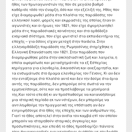
Διατελέσαντες Πρόεδροι
Συνέδρια - Ημερίδες Τμήματος
ήθος των πρωταγωνιστών της που σε μεγάλο βαθμό
Τοπική Ιστορία, Πολιτισμός και Προστασία της
Ωρολόγιο Πρόγραμμα
Υγειονομική περίθαλψη
Σύλλογος αποφοίτων
Κανονισμός Προπτυχιακού Προγράμματος Σπουδών
καθόρισε τόσο την έναρξη, όσο και την εξέλιξή της. Ήθος που
Οδηγός σπουδών προπτυχιακού προγράμματος
Εργαστήριο Νεότερης και Σύγχρονης Ιστορίας
Αρχιτεκτονικής Κληρονομιάς: Διεπιστημονικές
Επικοινωνία
Ομότιμοι Καθηγητές
Δραστηριότητες Τμήματος
είχε διαμορφωθεί μέσα στα πλαίσια της παράδοσης του
Πρόγραμμα Εξεταστικής
Προσεγγίσεις και Ψηφιακές Εφαρμογές
Δομή Συμβουλευτικής και Προσβασιμότητας
Κανονισμός ακαδημαϊκού συμβούλου σπουδών
Διάρκεια φοίτησης
Εργαστήριο Βυζαντινών και Μεταβυζαντινών Ερευνών
ελληνικού λαού, φορείς και εκφραστές της οποίας ήταν οι
Διατελέσαντα μέλη ΔΕΠ
Απολογισμοί πεπραγμένων του Τμήματος
Σύμβουλος σπουδών
αγωνιστές και οι ήρωες του 1821, που είχε σφυρηλατηθεί
Πολιτισμικές Σπουδές: Νέος Ελληνισμός και Βαλκάνια
Κανονισμός Προπτυχιακών Διπλωματικών Εργασιών
Κατατακτήριες εξετάσεις
Εργαστήριο Τεχνολογίας, Έρευνας και Εφαρμογών στην
μέσα στις παραδοσιακές κοινότητες και στο ορθόδοξο
Επίτιμοι Καθηγητές
Έντυπα
ΔΟΑΤΑΠ
Εκπαίδευση
ενοριακό σύστημα, που είχε φωτιστεί στα εκπαιδευτήρια της
Κανονισμός Διδακτορικών Σπουδών
εποχής – για όσους είχαν μετοχή στην παιδεία. Στην
Επίτιμοι Διδάκτορες
ελληνορθόδοξη παράδοση της Ρωμηοσύνης στηρίχθηκε η
Κανονισμός Εκπόνησης Μεταδιδακτορικής Έρευνας
Ελληνική Επανάσταση του 1821. Στην παράδοση που
διαμορφώθηκε μέσα στην εκκλησιαστική ζωή και λατρεία, η
Κανονισμός Βιβλιοθήκης
οποία αφομοίωσε και μετασχημάτισε τα εξ Εσπερίας
Ο θεσμός του "Ακροατή Πανεπιστημιακών Μαθημάτων"
κηρύγματα για ελευθερία, δικαιοσύνη και ανεξαρτησία, και
τα ενσωμάτωσε στο όραμα ελευθερίας του Γένους. Κι αν δεν
την εντάξουμε στο πλαίσιο αυτό και δεν την δούμε στα όρια
αυτής της παράδοσης, δεν μπορούμε ούτε σωστά να την
ερμηνεύσουμε, ούτε και να προσλάβουμε τα μηνύματά
της.Και τούτο επειδή κι αν προσπαθούμε να κατανοήσουμε
μια ιστορική περίοδο εκ των υστέρων, δεν μπορούμε να
αντιληφθούμε την πραγματική της υπόσταση αν δεν
εντρυφήσουμε στο ήθος της εποχής και των ανθρώπων της.
Γιατί το ήθος αποτελεί στην ουσία τον καμβά επί του οποίου
μπορούν να ιστορηθούν ιστορικές συγκυρίες και
προσωπικότητες, και επειδή το ήθος προσδιορίζει πάντοτε
τους πρωταγωνιστές των γεγονότων, οι οποίοι με την δράση