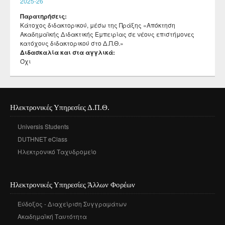
2025-26
Παρατηρήσεις:
Κάτοχος διδακτορικού, μέσω της Πράξης «Απόκτηση
Ακαδημαϊκής Διδακτικής Εμπειρίας σε νέους επιστήμονες
κατόχους διδακτορικού στο Δ.Π.Θ.»
Διδασκαλία και στα αγγλικά:
Όχι
Ηλεκτρονικές Υπηρεσίες Δ.Π.Θ.
Universis Students
DUTHNET eClass
Ηλεκτρονικό Ταχυδρομείο
Ηλεκτρονικές Υπηρεσίες Άλλων Φορέων
Εύδοξος - Διαχείριση Συγγραμάτων
Ακαδημαϊκή Ταυτότητα