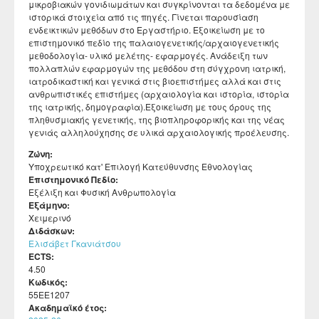
μικροβιακών γονιδιωμάτων και συγκρίνονται τα δεδομένα με
ιστορικά στοιχεία από τις πηγές. Γίνεται παρουσίαση
ενδεικτικών μεθόδων στο Εργαστήριο. Εξοικείωση με το
επιστημονικό πεδίο της παλαιογενετικής/αρχαιογενετικής
μεθοδολογία- υλικό μελέτης- εφαρμογές. Ανάδειξη των
πολλαπλών εφαρμογών της μεθόδου στη σύγχρονη ιατρική,
ιατροδικαστική και γενικά στις βιοεπιστήμες αλλά και στις
ανθρωπιστικές επιστήμες (αρχαιολογία και ιστορία, ιστορία
της ιατρικής, δημογραφία).Εξοικείωση με τους όρους της
πληθυσμιακής γενετικής, της βιοπληροφορικής και της νέας
γενιάς αλληλούχησης σε υλικά αρχαιολογικής προέλευσης.
Ζώνη:
Υποχρεωτικό κατ' Επιλογή Κατεύθυνσης Εθνολογίας
Επιστημονικό Πεδίο:
Εξέλιξη και Φυσική Ανθρωπολογία
Εξάμηνο:
Χειμερινό
Διδάσκων:
Ελισάβετ Γκανιάτσου
ECTS:
4.50
Κωδικός:
55ΕΕ1207
Ακαδημαϊκό έτος: