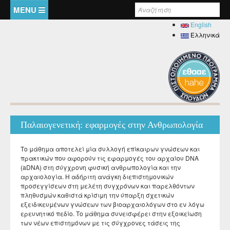
Παράκαμψη προς το κυρίως περιεχόμενο
Φόρμα αναζήτησης
English
Αρχική
Ελληνικά
Το Τμήμα
Καλωσόρισμα
Προσωπικό
Ιστορικό
Καθηγητές - Λέκτορες
Σπουδές
Διοίκηση
Παλαιογενετική: εφαρμογές στην Ανθρωπολογία
Ειδικό Εκπαιδευτικό Προσωπικό
ΦΕΚ ίδρυσης και επαγγελματικά δικαιώματα
Προπτυχιακές
Έρευνα
Εργαστηριακό Διδακτικό Προσωπικό
Το μάθημα αποτελεί μία συλλογή επίκαιρων γνώσεων και
Αξιολογήσεις
Προπτυχιακό Πρόγραμμα Σπουδών
Μεταπτυχιακές
πρακτικών που αφορούν τις εφαρμογές του αρχαίου DNA
Ειδικό Τεχνικό και Εργαστηριακό Προσωπικό
Βιβλιοθήκη
Πολιτική διασφάλισης ποιότητας Π.Π.Σ.
(aDNA) στη σύγχρονη φυσική ανθρωπολογία και την
Φοιτητές
Κατάλογος διδασκόμενων μαθημάτων
Σπουδές στην Τοπική Ιστορία - Διεπιστημονικές
Διδακτορικές
αρχαιολογία. Η αδήριτη ανάγκη διεπιστημονικών
Διδάσκοντες μέσω ΕΣΠΑ και του Π.Δ. 407/80
Προσεγγίσεις
Εργαστήρια
Μαθησιακά αποτελέσματα
προσεγγίσεων στη μελέτη συγχρόνων και παρελθόντων
Κατάλογος συγγραμμάτων για το ακαδημαϊκό έτος 2025-
Κανονισμός Διδακτορικών Σπουδών
Μεταδιδακτορικές
Φοιτητική Μέριμνα
Διοικητικό Προσωπικό
πληθυσμών καθιστά κρίσιμη την ύπαρξη σχετικών
2026
Ιστορία της Ιατρικής και Βιολογική Ανθρωπολογία: Υγεία,
Ενημέρωση
ΦΕΚ Εργαστηρίων
Βιβλιομετρικά στοιχεία μελών ΔΕΠ
Πενταετής προγραμματισμός
εξειδικευμένων γνώσεων των βιοαρχαιολόγων στο εν λόγω
Κανονισμός Εκπόνησης Μεταδιδακτορικής Έρευνας
Νόσος και Φυσική Επιλογή
Erasmus
Στέγαση
Σύλλογος Φοιτητών
Μητρώα
Πρόγραμμα παιδαγωγικής και διδακτικής επάρκειας
ερευνητικό πεδίο. Το μάθημα συνεισφέρει στην εξοικείωση
Εργαστήριο Βιολογικής Ανθρωπολογίας
Ακαδημαϊκό ημερολόγιο
Ανακοινώσεις
Λαογραφία και πολιτιστική διαχείριση
των νέων επιστημόνων με τις σύγχρονες τάσεις της
Πρακτική Άσκηση
Κανονισμοί
Σίτιση
Σύντροφος Μελέτης
Κανονισμός Προπτυχιακών Διπλωματικών Εργασιών
Εργαστήριο Λαογραφίας και Κοινωνικής Ανθρωπολογίας