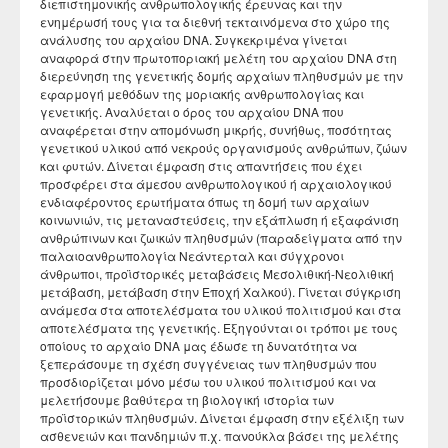
διεπιστημονικής ανθρωπολογικής έρευνας και την
Διατελέσαντες Πρόεδροι
Συνέδρια - Ημερίδες Τμήματος
Τοπική Ιστορία, Πολιτισμός και Προστασία της
Ωρολόγιο Πρόγραμμα
Υγειονομική περίθαλψη
ενημέρωσή τους για τα διεθνή τεκταινόμενα στο χώρο της
Σύλλογος αποφοίτων
Κανονισμός Προπτυχιακού Προγράμματος Σπουδών
Οδηγός σπουδών προπτυχιακού προγράμματος
Εργαστήριο Νεότερης και Σύγχρονης Ιστορίας
Αρχιτεκτονικής Κληρονομιάς: Διεπιστημονικές
ανάλυσης του αρχαίου DNA. Συγκεκριμένα γίνεται
Επικοινωνία
Ομότιμοι Καθηγητές
Δραστηριότητες Τμήματος
Πρόγραμμα Εξεταστικής
Προσεγγίσεις και Ψηφιακές Εφαρμογές
Δομή Συμβουλευτικής και Προσβασιμότητας
αναφορά στην πρωτοποριακή μελέτη του αρχαίου DNA στη
Κανονισμός ακαδημαϊκού συμβούλου σπουδών
Διάρκεια φοίτησης
Εργαστήριο Βυζαντινών και Μεταβυζαντινών Ερευνών
Διατελέσαντα μέλη ΔΕΠ
Απολογισμοί πεπραγμένων του Τμήματος
διερεύνηση της γενετικής δομής αρχαίων πληθυσμών με την
Σύμβουλος σπουδών
Πολιτισμικές Σπουδές: Νέος Ελληνισμός και Βαλκάνια
εφαρμογή μεθόδων της μοριακής ανθρωπολογίας και
Κανονισμός Προπτυχιακών Διπλωματικών Εργασιών
Κατατακτήριες εξετάσεις
Εργαστήριο Τεχνολογίας, Έρευνας και Εφαρμογών στην
Επίτιμοι Καθηγητές
Έντυπα
γενετικής. Αναλύεται ο όρος του αρχαίου DNA που
ΔΟΑΤΑΠ
Εκπαίδευση
Κανονισμός Διδακτορικών Σπουδών
αναφέρεται στην απομόνωση μικρής, συνήθως, ποσότητας
Επίτιμοι Διδάκτορες
γενετικού υλικού από νεκρούς οργανισμούς ανθρώπων, ζώων
Κανονισμός Εκπόνησης Μεταδιδακτορικής Έρευνας
και φυτών. Δίνεται έμφαση στις απαντήσεις που έχει
προσφέρει στα άμεσου ανθρωπολογικού ή αρχαιολογικού
Κανονισμός Βιβλιοθήκης
ενδιαφέροντος ερωτήματα όπως τη δομή των αρχαίων
κοινωνιών, τις μεταναστεύσεις, την εξάπλωση ή εξαφάνιση
Ο θεσμός του "Ακροατή Πανεπιστημιακών Μαθημάτων"
ανθρώπινων και ζωικών πληθυσμών (παραδείγματα από την
παλαιοανθρωπολογία Νεάντερταλ και σύγχρονοι
άνθρωποι, προϊστορικές μεταβάσεις Μεσολιθική-Νεολιθική
μετάβαση, μετάβαση στην Εποχή Χαλκού). Γίνεται σύγκριση
ανάμεσα στα αποτελέσματα του υλικού πολιτισμού και στα
αποτελέσματα της γενετικής. Εξηγούνται οι τρόποι με τους
οποίους το αρχαίο DNA μας έδωσε τη δυνατότητα να
ξεπεράσουμε τη σχέση συγγένειας των πληθυσμών που
προσδιορίζεται μόνο μέσω του υλικού πολιτισμού και να
μελετήσουμε βαθύτερα τη βιολογική ιστορία των
προϊστορικών πληθυσμών. Δίνεται έμφαση στην εξέλιξη των
ασθενειών και πανδημιών π.χ. πανούκλα βάσει της μελέτης