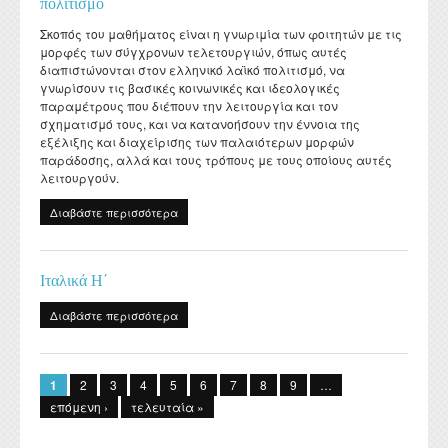
πολιτισμό
Σκοπός του μαθήματος είναι η γνωριμία των φοιτητών με τις
μορφές των σύγχρονων τελετουργιών, όπως αυτές
διαπιστώνονται στον ελληνικό λαϊκό πολιτισμό, να
γνωρίσουν τις βασικές κοινωνικές και ιδεολογικές
παραμέτρους που διέπουν την λειτουργία και τον
σχηματισμό τους, και να κατανοήσουν την έννοια της
εξέλιξης και διαχείρισης των παλαιότερων μορφών
παράδοσης, αλλά και τους τρόπους με τους οποίους αυτές
λειτουργούν.
Διαβάστε περισσότερα
για Κοινωνικές και εθιμικές πρακτικές στον
ελληνικό λαϊκό πολιτισμό
Ιταλικά Η΄
Διαβάστε περισσότερα
για Ιταλικά Η΄
Σελίδες
1
2
3
4
5
6
7
8
9
…
επόμενη ›
τελευταία »