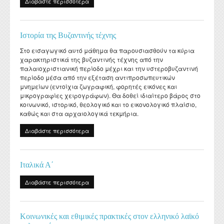
Διαβάστε περισσότερα
για Παλαιοανθρωπολογία
Διατελέσαντες Πρόεδροι
Συνέδρια - Ημερίδες Τμήματος
Τοπική Ιστορία, Πολιτισμός και Προστασία της
Ωρολόγιο Πρόγραμμα
Υγειονομική περίθαλψη
Σύλλογος αποφοίτων
Κανονισμός Προπτυχιακού Προγράμματος Σπουδών
Οδηγός σπουδών προπτυχιακού προγράμματος
Εργαστήριο Νεότερης και Σύγχρονης Ιστορίας
Αρχιτεκτονικής Κληρονομιάς: Διεπιστημονικές
Επικοινωνία
Ομότιμοι Καθηγητές
Δραστηριότητες Τμήματος
Πρόγραμμα Εξεταστικής
Προσεγγίσεις και Ψηφιακές Εφαρμογές
Δομή Συμβουλευτικής και Προσβασιμότητας
Κανονισμός ακαδημαϊκού συμβούλου σπουδών
Διάρκεια φοίτησης
Εργαστήριο Βυζαντινών και Μεταβυζαντινών Ερευνών
Ιστορία της Βυζαντινής τέχνης
Διατελέσαντα μέλη ΔΕΠ
Απολογισμοί πεπραγμένων του Τμήματος
Σύμβουλος σπουδών
Πολιτισμικές Σπουδές: Νέος Ελληνισμός και Βαλκάνια
Κανονισμός Προπτυχιακών Διπλωματικών Εργασιών
Κατατακτήριες εξετάσεις
Εργαστήριο Τεχνολογίας, Έρευνας και Εφαρμογών στην
Στο εισαγωγικό αυτό μάθημα θα παρουσιασθούν τα κύρια
Επίτιμοι Καθηγητές
Έντυπα
ΔΟΑΤΑΠ
Εκπαίδευση
χαρακτηριστικά της βυζαντινής τέχνης από την
Κανονισμός Διδακτορικών Σπουδών
παλαιοχριστιανική περίοδο μέχρι και την υστεροβυζαντινή
Επίτιμοι Διδάκτορες
περίοδο μέσα από την εξέταση αντιπροσωπευτικών
Κανονισμός Εκπόνησης Μεταδιδακτορικής Έρευνας
μνημείων (εντοίχια ζωγραφική, φορητές εικόνες και
μικρογραφίες χειρογράφων). Θα δοθεί ιδιαίτερο βάρος στο
Κανονισμός Βιβλιοθήκης
κοινωνικό, ιστορικό, θεολογικό και το εικονολογικό πλαίσιο,
καθώς και στα αρχαιολογικά τεκμήρια.
Ο θεσμός του "Ακροατή Πανεπιστημιακών Μαθημάτων"
Διαβάστε περισσότερα
για Ιστορία της Βυζαντινής τέχνης
Ιταλικά Α΄
Διαβάστε περισσότερα
για Ιταλικά Α΄
Κοινωνικές και εθιμικές πρακτικές στον ελληνικό λαϊκό