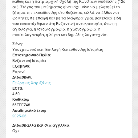
καθώς και η πατριαρχική σχολή της Κωνσταντινούπολης (12ο
Διατελέσαντες Πρόεδροι
Συνέδρια - Ημερίδες Τμήματος
Τοπική Ιστορία, Πολιτισμός και Προστασία της
Ωρολόγιο Πρόγραμμα
Υγειονομική περίθαλψη
αι.). Στόχος του μαθήματος είναι όχι μόνο να μελετηθεί το
Σύλλογος αποφοίτων
Κανονισμός Προπτυχιακού Προγράμματος Σπουδών
Οδηγός σπουδών προπτυχιακού προγράμματος
Εργαστήριο Νεότερης και Σύγχρονης Ιστορίας
Αρχιτεκτονικής Κληρονομιάς: Διεπιστημονικές
ζήτημα της εκπαίδευσης στο Βυζάντιο, αλλά να έλθουν οι
Επικοινωνία
Ομότιμοι Καθηγητές
Δραστηριότητες Τμήματος
Πρόγραμμα Εξεταστικής
Προσεγγίσεις και Ψηφιακές Εφαρμογές
Δομή Συμβουλευτικής και Προσβασιμότητας
φοιτητές σε επαφή και με τα διάφορα γραμματειακά είδη
Κανονισμός ακαδημαϊκού συμβούλου σπουδών
Διάρκεια φοίτησης
Εργαστήριο Βυζαντινών και Μεταβυζαντινών Ερευνών
Διατελέσαντα μέλη ΔΕΠ
Απολογισμοί πεπραγμένων του Τμήματος
που αναπτύχθηκαν στη Βυζαντινή αυτοκρατορία, όπως η
Σύμβουλος σπουδών
Πολιτισμικές Σπουδές: Νέος Ελληνισμός και Βαλκάνια
αγιολογία, η ιστοριογραφία, η χρονογραφία, η
Κανονισμός Προπτυχιακών Διπλωματικών Εργασιών
Κατατακτήριες εξετάσεις
Εργαστήριο Τεχνολογίας, Έρευνας και Εφαρμογών στην
Επίτιμοι Καθηγητές
Έντυπα
επιστολογραφία, η λόγια και δημώδης λογοτεχνία.
ΔΟΑΤΑΠ
Εκπαίδευση
Κανονισμός Διδακτορικών Σπουδών
Επίτιμοι Διδάκτορες
Ζώνη:
Υποχρεωτικό κατ' Επιλογή Κατεύθυνσης Ιστορίας
Κανονισμός Εκπόνησης Μεταδιδακτορικής Έρευνας
Επιστημονικό Πεδίο:
Κανονισμός Βιβλιοθήκης
Βυζαντινή Ιστορία
Εξάμηνο:
Ο θεσμός του "Ακροατή Πανεπιστημιακών Μαθημάτων"
Εαρινό
Διδάσκων:
Γεώργιος Χαριζάνης
ECTS:
4.50
Κωδικός:
55ΕΠΕΖ48
Ακαδημαϊκό έτος:
2025-26
Διδασκαλία και στα αγγλικά:
Όχι