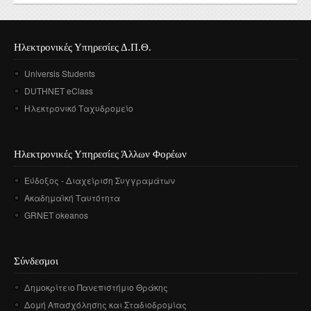
Ηλεκτρονικές Υπηρεσίες Δ.Π.Θ.
Universis Students
DUTHNET eClass
Ηλεκτρονικό Ταχυδρομείο
Ηλεκτρονικές Υπηρεσίες Άλλων Φορέων
Εύδοξος - Διαχείριση Συγγραμάτων
Ακαδημαϊκή Ταυτότητα
GRNET okeanos
Σύνδεσμοι
Δημοκρίτειο Πανεπιστήμιο Θράκης
Δομή Απασχόλησης και Σταδιοδρομίας