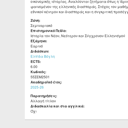
οικονομικής ιστορίας. Αναλύονται ζητήματα όπως η ίδρυ
ΦΕΚ ίδρυσης και
Μεταδι
Προσωπικό
φαινομένου της ελληνικής διασποράς. Στόχος του μαθήμ
επαγγελματικά δικαιώματα
εθνικού κέντρου και διασποράς και η συγκριτική προσέγ
Erasm
Ειδικό Τεχνικό και
Αξιολογήσεις
Εργαστηριακό Προσωπικό
Ζώνη:
Πρακτ
Σεμιναριακό
Πολιτική διασφάλισης
Διδάσκοντες μέσω ΕΣΠΑ κα
Επιστημονικό Πεδίο:
Ωρολό
ποιότητας Π.Π.Σ.
του Π.Δ. 407/80
Ιστορία του Νέου, Νεότερου και Σύγχρονου Ελληνισμού
Εξάμηνο:
Πρόγρ
Μαθησιακά αποτελέσματα
Διοικητικό Προσωπικό
Εαρινό
Διδάσκων:
Σύμβο
Πενταετής προγραμματισμός
Μητρώα
Ελπίδα Βόγλη
ΔΟΑΤ
ECTS:
Ακαδημαϊκό ημερολόγιο
6.00
Διατελέσαντες Πρόεδροι
Κωδικός:
55ΣΕΜ2501
Ομότιμοι Καθηγητές
Ακαδημαϊκό έτος:
2025-26
Διατελέσαντα μέλη ΔΕΠ
Παρατηρήσεις:
Επίτιμοι Καθηγητές
Αλλαγή τίτλου
Διδασκαλία και στα αγγλικά:
Επίτιμοι Διδάκτορες
Όχι