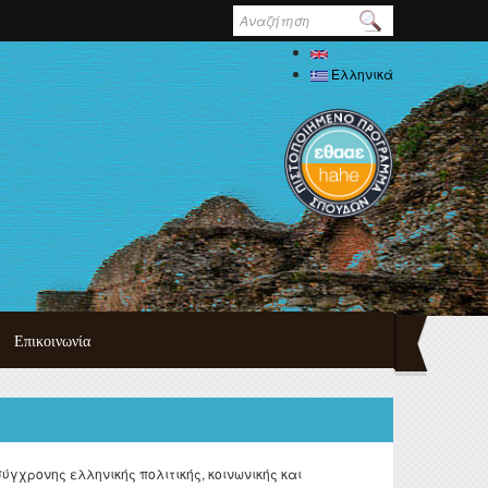
Φόρμα
αναζήτησης
English
Ελληνικά
Επικοινωνία
τυχιακού
πουδών
ημαϊκού
δών
ύγχρονης ελληνικής πολιτικής, κοινωνικής και
ψη