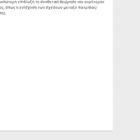
ε απώτερη επιδίωξη τη συνθετική θεώρηση του ευρύτερου
τυχιακών
 και
ος, όπως η ενίσχυση των σχέσεων μεταξύ πατρίδας/
γασιών
σης.
τορικών
νησης
ς Έρευνας
οθήκης
ροατή