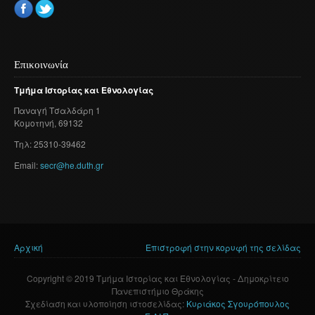
Επικοινωνία
Τμήμα
Ιστορίας
και
Εθνολογίας
Παναγή
Τσαλδάρη
1
Κομοτηνή
, 69132
Τηλ: 25310-39462
Email:
secr@he.duth.gr
Αρχική
Επιστροφή στην κορυφή της σελίδας
Είστε εδώ
Copyright © 2019 Τμήμα Ιστορίας και Εθνολογίας - Δημοκρίτειο
Πανεπιστήμιο Θράκης
Σχεδίαση και υλοποίηση ιστοσελίδας:
Κυριάκος Σγουρόπουλος