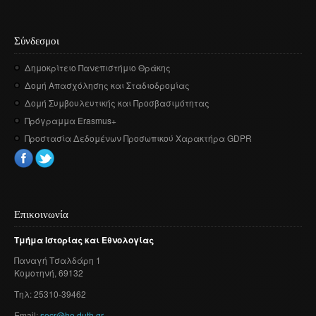
Σύνδεσμοι
Δημοκρίτειο Πανεπιστήμιο Θράκης
Δομή Απασχόλησης και Σταδιοδρομίας
Δομή Συμβουλευτικής και Προσβασιμότητας
Πρόγραμμα Erasmus+
Προστασία Δεδομένων Προσωπικού Χαρακτήρα GDPR
Επικοινωνία
Τμήμα
Ιστορίας
και
Εθνολογίας
Παναγή
Τσαλδάρη
1
Κομοτηνή
, 69132
Τηλ: 25310-39462
Email:
secr@he.duth.gr