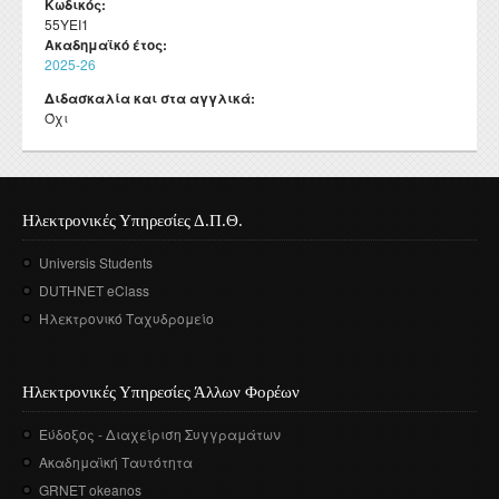
Κωδικός:
55ΥΕΙ1
Ακαδημαϊκό έτος:
2025-26
Διδασκαλία και στα αγγλικά:
Όχι
Ηλεκτρονικές Υπηρεσίες Δ.Π.Θ.
Universis Students
DUTHNET eClass
Ηλεκτρονικό Ταχυδρομείο
Ηλεκτρονικές Υπηρεσίες Άλλων Φορέων
Εύδοξος - Διαχείριση Συγγραμάτων
Ακαδημαϊκή Ταυτότητα
GRNET okeanos