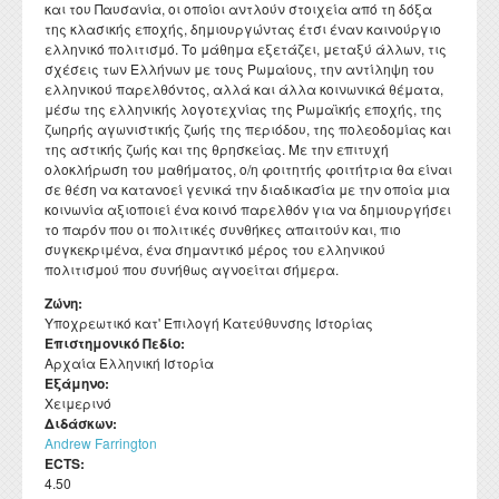
και του Παυσανία, οι οποίοι αντλούν στοιχεία από τη δόξα
Διατελέσαντες Πρόεδροι
Συνέδρια - Ημερίδες Τμήματος
Τοπική Ιστορία, Πολιτισμός και Προστασία της
Ωρολόγιο Πρόγραμμα
Υγειονομική περίθαλψη
Σύλλογος αποφοίτων
της κλασικής εποχής, δημιουργώντας έτσι έναν καινούργιο
Κανονισμός Προπτυχιακού Προγράμματος Σπουδών
Οδηγός σπουδών προπτυχιακού προγράμματος
Εργαστήριο Νεότερης και Σύγχρονης Ιστορίας
Αρχιτεκτονικής Κληρονομιάς: Διεπιστημονικές
Επικοινωνία
Ομότιμοι Καθηγητές
Δραστηριότητες Τμήματος
ελληνικό πολιτισμό. Το μάθημα εξετάζει, μεταξύ άλλων, τις
Πρόγραμμα Εξεταστικής
Προσεγγίσεις και Ψηφιακές Εφαρμογές
Δομή Συμβουλευτικής και Προσβασιμότητας
σχέσεις των Ελλήνων με τους Ρωμαίους, την αντίληψη του
Κανονισμός ακαδημαϊκού συμβούλου σπουδών
Διάρκεια φοίτησης
Εργαστήριο Βυζαντινών και Μεταβυζαντινών Ερευνών
Διατελέσαντα μέλη ΔΕΠ
Απολογισμοί πεπραγμένων του Τμήματος
ελληνικού παρελθόντος, αλλά και άλλα κοινωνικά θέματα,
Σύμβουλος σπουδών
Πολιτισμικές Σπουδές: Νέος Ελληνισμός και Βαλκάνια
Κανονισμός Προπτυχιακών Διπλωματικών Εργασιών
μέσω της ελληνικής λογοτεχνίας της Ρωμαϊκής εποχής, της
Κατατακτήριες εξετάσεις
Εργαστήριο Τεχνολογίας, Έρευνας και Εφαρμογών στην
Επίτιμοι Καθηγητές
Έντυπα
ζωηρής αγωνιστικής ζωής της περιόδου, της πολεοδομίας και
ΔΟΑΤΑΠ
Εκπαίδευση
Κανονισμός Διδακτορικών Σπουδών
της αστικής ζωής και της θρησκείας. Με την επιτυχή
Επίτιμοι Διδάκτορες
ολοκλήρωση του μαθήματος, ο/η φοιτητής φοιτήτρια θα είναι
Κανονισμός Εκπόνησης Μεταδιδακτορικής Έρευνας
σε θέση να κατανοεί γενικά την διαδικασία με την οποία μια
κοινωνία αξιοποιεί ένα κοινό παρελθόν για να δημιουργήσει
Κανονισμός Βιβλιοθήκης
το παρόν που οι πολιτικές συνθήκες απαιτούν και, πιο
συγκεκριμένα, ένα σημαντικό μέρος του ελληνικού
Ο θεσμός του "Ακροατή Πανεπιστημιακών Μαθημάτων"
πολιτισμού που συνήθως αγνοείται σήμερα.
Ζώνη:
Υποχρεωτικό κατ' Επιλογή Κατεύθυνσης Ιστορίας
Επιστημονικό Πεδίο:
Αρχαία Ελληνική Ιστορία
Εξάμηνο:
Χειμερινό
Διδάσκων:
Andrew Farrington
ECTS:
4.50