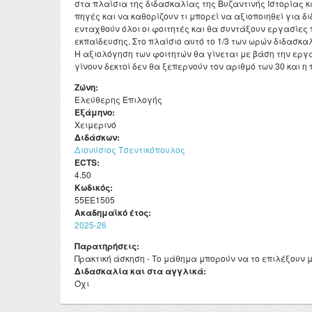
στα πλαίσια της διδασκαλίας της Βυζαντινής Ιστορίας κ
ΦΕΚ ίδρυσης και
Μεταδι
Προσωπικό
πηγές και να καθορίζουν τι μπορεί να αξιοποιηθεί για 
επαγγελματικά δικαιώματα
ενταχθούν όλοι οι φοιτητές και θα συντάξουν εργασίες
Erasm
Ειδικό Τεχνικό και
εκπαίδευσης. Στο πλαίσιο αυτό το 1/3 των ωρών διδασκα
Αξιολογήσεις
Εργαστηριακό Προσωπικό
Η αξιολόγηση των φοιτητών θα γίνεται με βάση την εργ
Πρακτ
γίνουν δεκτοί δεν θα ξεπερνούν τον αριθμό των 30 και 
Πολιτική διασφάλισης
Διδάσκοντες μέσω ΕΣΠΑ κα
Ωρολό
ποιότητας Π.Π.Σ.
του Π.Δ. 407/80
Ζώνη:
Ελεύθερης Επιλογής
Πρόγρ
Μαθησιακά αποτελέσματα
Διοικητικό Προσωπικό
Εξάμηνο:
Χειμερινό
Σύμβο
Πενταετής προγραμματισμός
Μητρώα
Διδάσκων:
ΔΟΑΤ
Διονύσιος Τσεντικόπουλος
Ακαδημαϊκό ημερολόγιο
ECTS:
Διατελέσαντες Πρόεδροι
4.50
Κωδικός:
Ομότιμοι Καθηγητές
55ΕΕ1505
Ακαδημαϊκό έτος:
Διατελέσαντα μέλη ΔΕΠ
2025-26
Επίτιμοι Καθηγητές
Παρατηρήσεις:
Πρακτική άσκηση - Το μάθημα μπορούν να το επιλέξουν μ
Επίτιμοι Διδάκτορες
Διδασκαλία και στα αγγλικά:
Όχι