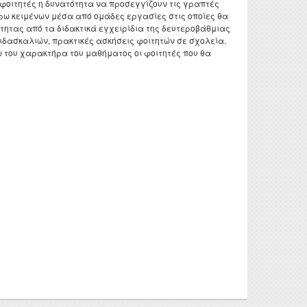
ς φοιτητές η δυνατότητα να προσεγγίζουν τις γραπτές
τυχιακών
 και
τέρω κειμένων μέσα από ομάδες εργασίες στις οποίες θα
γασιών
τητας από τα διδακτικά εγχειρίδια της δευτεροβάθμιας
διδασκαλιών, πρακτικές ασκήσεις φοιτητών σε σχολεία.
τορικών
ω του χαρακτήρα του μαθήματος οι φοιτητές που θα
νησης
ς Έρευνας
οθήκης
ροατή