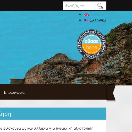
Φόρμα
αναζήτησης
English
Ελληνικά
Επικοινωνία
τυχιακού
οίηση
πουδών
ημαϊκού
δών
ο διδάσκοντα ως κατάλληλα για διδακτική αξιοποίηση
ψη