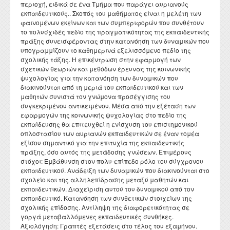
περιοχή, ειδικά σε ένα Τμήμα που παράγει αυριανούς
Διατελέσαντες Πρόεδροι
Συνέδρια - Ημερίδες Τμήματος
Τοπική Ιστορία, Πολιτισμός και Προστασία της
Ωρολόγιο Πρόγραμμα
Υγειονομική περίθαλψη
Σύλλογος αποφοίτων
εκπαιδευτικούς.. Σκοπός του μαθήματος είναι η μελέτη των
Κανονισμός Προπτυχιακού Προγράμματος Σπουδών
Οδηγός σπουδών προπτυχιακού προγράμματος
Εργαστήριο Νεότερης και Σύγχρονης Ιστορίας
Αρχιτεκτονικής Κληρονομιάς: Διεπιστημονικές
Επικοινωνία
Ομότιμοι Καθηγητές
Δραστηριότητες Τμήματος
φαινομένων εκείνων και των συμπεριφορών που συνθέτουν
Πρόγραμμα Εξεταστικής
Προσεγγίσεις και Ψηφιακές Εφαρμογές
Δομή Συμβουλευτικής και Προσβασιμότητας
το πολυσχιδές πεδίο της πραγματικότητας της εκπαιδευτικής
Κανονισμός ακαδημαϊκού συμβούλου σπουδών
Διάρκεια φοίτησης
Εργαστήριο Βυζαντινών και Μεταβυζαντινών Ερευνών
Διατελέσαντα μέλη ΔΕΠ
Απολογισμοί πεπραγμένων του Τμήματος
πράξης συνεισφέροντας στην κατανόηση των δυναμικών που
Σύμβουλος σπουδών
Πολιτισμικές Σπουδές: Νέος Ελληνισμός και Βαλκάνια
Κανονισμός Προπτυχιακών Διπλωματικών Εργασιών
υπογραμμίζουν το καθημερινά εξελισσόμενο πεδίο της
Κατατακτήριες εξετάσεις
Εργαστήριο Τεχνολογίας, Έρευνας και Εφαρμογών στην
Επίτιμοι Καθηγητές
Έντυπα
σχολικής τάξης. Η επικέντρωση στην εφαρμογή των
ΔΟΑΤΑΠ
Εκπαίδευση
Κανονισμός Διδακτορικών Σπουδών
σχετικών θεωριών και μεθόδων έρευνας της κοινωνικής
Επίτιμοι Διδάκτορες
ψυχολογίας για την κατανόηση των δυναμικών που
Κανονισμός Εκπόνησης Μεταδιδακτορικής Έρευνας
διακινούνται από τη μεριά του εκπαιδευτικού και των
μαθητών συνιστά τον γνώμονα προσέγγισης του
Κανονισμός Βιβλιοθήκης
συγκεκριμένου αντικειμένου. Μέσα από την εξέταση των
εφαρμογών της κοινωνικής ψυχολογίας στο πεδίο της
Ο θεσμός του "Ακροατή Πανεπιστημιακών Μαθημάτων"
εκπαίδευσης θα επιτευχθεί η ενίσχυση του επιστημονικού
οπλοστασίου των αυριανών εκπαιδευτικών σε έναν τομέα
εξίσου σημαντικό για την επιτυχία της εκπαιδευτικής
πράξης, όσο αυτός της μετάδοσης γνώσεων. Επιμέρους
στόχοι: Εμβάθυνση στον πολυ-επίπεδο ρόλο του σύγχρονου
εκπαιδευτικού. Ανάδειξη των δυναμικών που διακινούνται στο
σχολείο και της αλληλεπίδρασης μεταξύ μαθητών και
εκπαιδευτικών. Διαχείριση αυτού του δυναμικού από τον
εκπαιδευτικό. Κατανόηση των συνθετικών στοιχείων της
σχολικής επίδοσης. Αντίληψη της διαφορετικότητας σε
γοργά μεταβαλλόμενες εκπαιδευτικές συνθήκες.
Αξιολόγηση: Γραπτές εξετάσεις στο τέλος του εξαμήνου.