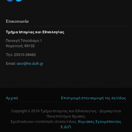
Επικοινωνία
Τμήμα
Ιστορίας
και
Εθνολογίας
Παναγή
Τσαλδάρη
1
Κομοτηνή
, 69132
Τηλ: 25310-39462
Email:
secr@he.duth.gr
Αρχική
Επιστροφή στην κορυφή της σελίδας
Είστε εδώ
Copyright © 2019 Τμήμα Ιστορίας και Εθνολογίας - Δημοκρίτειο
Πανεπιστήμιο Θράκης
Σχεδίαση και υλοποίηση ιστοσελίδας:
Κυριάκος Σγουρόπουλος
Ε.ΔΙ.Π.