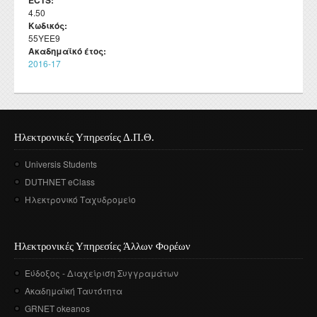
ECTS:
4.50
Κωδικός:
55ΥΕΕ9
Ακαδημαϊκό έτος:
2016-17
Ηλεκτρονικές Υπηρεσίες Δ.Π.Θ.
Universis Students
DUTHNET eClass
Ηλεκτρονικό Ταχυδρομείο
Ηλεκτρονικές Υπηρεσίες Άλλων Φορέων
Εύδοξος - Διαχείριση Συγγραμάτων
Ακαδημαϊκή Ταυτότητα
GRNET okeanos