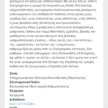
μηνύματα ένταξης και αποκλεισμού. Με άλλα λόγια, τόσο η
Διατελέσαντες Πρόεδροι
Συνέδρια - Ημερίδες Τμήματος
Τοπική Ιστορία, Πολιτισμός και Προστασία της
Ωρολόγιο Πρόγραμμα
Υγειονομική περίθαλψη
διατροφή και η τροφή λειτουργούν ως δίοδοι πολλαπλής
Σύλλογος αποφοίτων
Κανονισμός Προπτυχιακού Προγράμματος Σπουδών
Οδηγός σπουδών προπτυχιακού προγράμματος
Εργαστήριο Νεότερης και Σύγχρονης Ιστορίας
Αρχιτεκτονικής Κληρονομιάς: Διεπιστημονικές
νοηματοδότησης: μεταφέρουν ποικίλα κοινωνικά μηνύματα,
Επικοινωνία
Ομότιμοι Καθηγητές
Δραστηριότητες Τμήματος
Πρόγραμμα Εξεταστικής
Προσεγγίσεις και Ψηφιακές Εφαρμογές
Δομή Συμβουλευτικής και Προσβασιμότητας
ενδυναμώνουν την αίσθηση ότι κάποιος είναι μέλος μιας
Κανονισμός ακαδημαϊκού συμβούλου σπουδών
Διάρκεια φοίτησης
Εργαστήριο Βυζαντινών και Μεταβυζαντινών Ερευνών
Διατελέσαντα μέλη ΔΕΠ
Απολογισμοί πεπραγμένων του Τμήματος
ομάδας δηλ. μιας οικογένειας, μιας εθνότητας, ενός έθνους
Σύμβουλος σπουδών
Πολιτισμικές Σπουδές: Νέος Ελληνισμός και Βαλκάνια
ή μιας θρησκευτικής κοινότητας και ζωντανεύουν
Κανονισμός Προπτυχιακών Διπλωματικών Εργασιών
Κατατακτήριες εξετάσεις
Εργαστήριο Τεχνολογίας, Έρευνας και Εφαρμογών στην
Επίτιμοι Καθηγητές
Έντυπα
λειτουργίες όπως η μνήμη και η νοσταλγία αναφορικά με
ΔΟΑΤΑΠ
Εκπαίδευση
Κανονισμός Διδακτορικών Σπουδών
μακρινούς τόπους και παρελθοντικούς χρόνους. Σκοπός του
Επίτιμοι Διδάκτορες
μαθήματος είναι να καταδειχτεί πώς βασικές
Κανονισμός Εκπόνησης Μεταδιδακτορικής Έρευνας
ανθρωπολογικές έννοιες – όπως αυτές της «ταυτότητας»,
της «ομοιότητας» αλλά και της «ετερότητας»-
Κανονισμός Βιβλιοθήκης
καθρεφτίζονται μέσα από τις διατροφικές επιλογές. Στο
μάθημα –επειδή ενδιαφέρει τους κοινωνικούς επιστήμονες
Ο θεσμός του "Ακροατή Πανεπιστημιακών Μαθημάτων"
όχι μόνο τι τρώνε «οι άλλοι» αλλά και τι δεν τρώνε και γιατί-
θα γίνει αναφορά και στο ζήτημα της παγκόσμιας τροφής
καθώς και σε γεωγραφίες στέρησης και πείνας.
Ζώνη:
Υποχρεωτικό κατ' Επιλογή Κατεύθυνσης Εθνολογίας
Επιστημονικό Πεδίο:
Κοινωνική και Πολιτισμική Ανθρωπολογία
Εξάμηνο:
Χειμερινό
Διδάσκων:
Βασιλική Κράββα