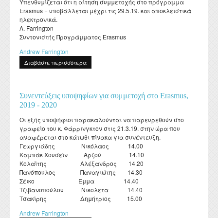
Υπενθυμίζεται ότι η αίτηση συμμετοχής στο πρόγραμμα
Erasmus + υποβάλλεται μέχρι τις 29.5.19. και αποκλειστικά
ηλεκτρονικά.
A. Farrington
Συντονιστής Προγράμματος Erasmus
Andrew Farrington
Διαβάστε περισσότερα
για Αίτηση συμμετοχής στο πρόγραμμα
πρακτικής Erasmus +
Συνεντεύξεις υποψηφίων για συμμετοχή στο Erasmus,
2019 - 2020
Οι εξής υποψήφιοι παρακαλούνται να παρευρεθούν στο
γραφείο του κ. Φάρρινγκτον στις 21.3.19. στην ώρα που
αναφέρεται στο κάτωθι πίνακα για συνέντευξη.
Γεωργιάδης Νικόλαος 14.00
Καμπάκ Χουσείν Αρζού 14.10
Κολαΐτης Αλέξανδρος 14.20
Πανόπουλος Παναγιώτης 14.30
Σέικο Εμμα 14.40
Τζιβανοπούλου Νικολετα 14.40
Τσακίρης Δημήτριος 15.00
Andrew Farrington