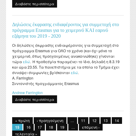
Διαβάστε περισσότερα
για Συνεντεύξεις υποψηφίων για συμμετοχή στο
Erasmus, 2019 - 2020
Δηλώσεις έκφρασης ενδιαφέροντος για συμμετοχή στο
πρόγραμμα Erasmus για το χειμερινό KAI εαρινό
εξάμηνα του 2019 - 2020
Οι δηλώσεις έκφρασης ενδιαφέροντος για συμμετοχή στο
πρόγραμμα Erasmus για ΟΛΟ το χρόνο (και όχι μόνο το
χειμερινό, όπως προηγουμένως ανακοινώθηκε) γίνονται
τώρα
εδώ
. Η προθεσμία παραμένει το ίδιο, δηλαδή η 8.3.19
και ώρα 23.55. Τα πανεπιστήμια με τα οποία το Τμήμα έχει
συνάψει συμφωνίες βρίσκονται
εδώ
.
A. Farrington
Συντονιστής προγράμματος Erasmus
Andrew Farrington
Διαβάστε περισσότερα
για Δηλώσεις έκφρασης ενδιαφέροντος για
συμμετοχή στο πρόγραμμα Erasmus για το
Σελίδες
χειμερινό KAI εαρινό εξάμηνα του 2019 - 2020
« πρώτη
‹ προηγούμενη
…
11
12
13
14
15
16
17
18
19
…
επόμενη ›
τελευταία »