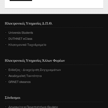
Ηλεκτρονικές Υπηρεσίες Δ.Π.Θ.
Universis Students
DUTHNET eClass
Ηλεκτρονικό Ταχυδρομείο
Ηλεκτρονικές Υπηρεσίες Άλλων Φορέων
Εύδοξος - Διαχείριση Συγγραμάτων
Ακαδημαϊκή Ταυτότητα
GRNET okeanos
Σύνδεσμοι
Δημοκρίτειο Πανεπιστήμιο Θράκης