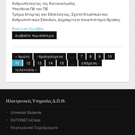
Ανθρωπολογίας της Κατανάλωσης
Υπεύθυνη ΠΑ του ΤΙΕ
Τμήμα Ιστορίας και Εθνολογίας, Σχολή Κλασικών και
Ανθρωπιστικών Σπουδών, Δημοκρίτειο πανεπιστήμιο Θράκης
Βασιλική Κράββα
Διαβάστε περισσότερα
για Ανακοίνωση της κα Κράββα σχετικά με την
Πρακτική Άσκηση.
Σελίδες
« πρώτη
‹ προηγούμενη
…
7
8
9
10
11
12
13
14
15
…
επόμενη ›
τελευταία »
Ηλεκτρονικές Υπηρεσίες Δ.Π.Θ.
Universis Students
DUTHNET eClass
Ηλεκτρονικό Ταχυδρομείο