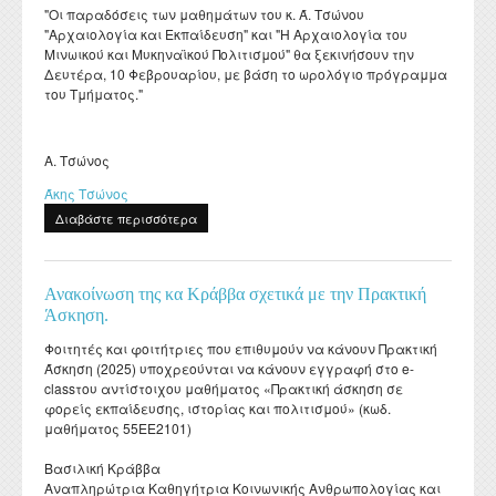
"Οι παραδόσεις των μαθημάτων του κ. Ά. Τσώνου
"Αρχαιολογία και Εκπαίδευση" και "Η Αρχαιολογία του
Μινωικού και Μυκηναϊκού Πολιτισμού" θα ξεκινήσουν την
Δευτέρα, 10 Φεβρουαρίου, με βάση το ωρολόγιο πρόγραμμα
του Τμήματος."
Α. Τσώνος
Άκης Τσώνος
Διαβάστε περισσότερα
για Ανακοίνωση για τα μαθήματα του κ.Τσώνου.
Ανακοίνωση της κα Κράββα σχετικά με την Πρακτική
Άσκηση.
Φοιτητές και φοιτήτριες που επιθυμούν να κάνουν Πρακτική
Άσκηση (2025) υποχρεούνται να κάνουν εγγραφή στο e-
classτου αντίστοιχου μαθήματος «Πρακτική άσκηση σε
φορείς εκπαίδευσης, ιστορίας και πολιτισμού» (κωδ.
μαθήματος 55ΕΕ2101)
Βασιλική Κράββα
Αναπληρώτρια Καθηγήτρια Κοινωνικής Ανθρωπολογίας και