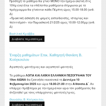
Προσοχή το μάθημα θα γίνει ΜΟΝΟ την ημέρα εκείνη στις
Διατελέσαντες Πρόεδροι
Συνέδρια - Ημερίδες Τμήματος
Τοπική Ιστορία, Πολιτισμός και Προστασία της
Ωρολόγιο Πρόγραμμα
Υγειονομική περίθαλψη
10πμ ενώ όλα τα υπόλοιπα μαθήματα σύμφωνα με το
Σύλλογος αποφοίτων
Κανονισμός Προπτυχιακού Προγράμματος Σπουδών
Οδηγός σπουδών προπτυχιακού προγράμματος
Εργαστήριο Νεότερης και Σύγχρονης Ιστορίας
Αρχιτεκτονικής Κληρονομιάς: Διεπιστημονικές
πρόγραμμα θα γίνονται κάθε Πέμπτη ώρες 15.00-18.00 (αιθ.
Επικοινωνία
Ομότιμοι Καθηγητές
Δραστηριότητες Τμήματος
Πρόγραμμα Εξεταστικής
Προσεγγίσεις και Ψηφιακές Εφαρμογές
Δομή Συμβουλευτικής και Προσβασιμότητας
Δ)
Κανονισμός ακαδημαϊκού συμβούλου σπουδών
Διάρκεια φοίτησης
Εργαστήριο Βυζαντινών και Μεταβυζαντινών Ερευνών
Διατελέσαντα μέλη ΔΕΠ
Απολογισμοί πεπραγμένων του Τμήματος
«Πρακτική άσκηση σε φορείς εκπαίδευσης, ιστορίας και
Σύμβουλος σπουδών
Πολιτισμικές Σπουδές: Νέος Ελληνισμός και Βαλκάνια
πολιτισμού» την Παρασκευή 21/2/25 ώρες 10.00-12.00μμ (αιθ.
Κανονισμός Προπτυχιακών Διπλωματικών Εργασιών
Κατατακτήριες εξετάσεις
Εργαστήριο Τεχνολογίας, Έρευνας και Εφαρμογών στην
Επίτιμοι Καθηγητές
Έντυπα
Δ)
ΔΟΑΤΑΠ
Εκπαίδευση
Κανονισμός Διδακτορικών Σπουδών
Επίτιμοι Διδάκτορες
Βασιλική Κράββα
Κανονισμός Εκπόνησης Μεταδιδακτορικής Έρευνας
Διαβάστε περισσότερα
για Ανακοίνωση για τα μαθήματα της κα Κράββα.
Κανονισμός Βιβλιοθήκης
Ο θεσμός του "Ακροατή Πανεπιστημιακών Μαθημάτων"
Έναρξη μαθημάτων Επικ. Καθηγητή Θανάση Β.
Κούγκουλου
Αγαπητές φοιτήτριες και αγαπητοί φοιτητές
Το μάθημα
ΛΟΓΙΑ ΚΑΙ ΛΑΪΚΗ ΕΛΛΗΝΙΚΗ ΠΕΖΟΓΡΑΦΙΑ ΤΟΥ
19ου ΑΙΩΝΑ
θα ξεκινήσει κανονικά τη
Δευτέρα 10
Φεβρουαρίου 2025
και ώρα
18.00-21.00
στην
Αίθουσα Δ΄
. Αν
υπάρχει πρόβλημα με την ημερά και ώρα του μαθήματος θα
συζητηθεί με τους υπάρχοντες φοιτητές/τριες.
Θανάσης Β. Κούγκουλος
Διαβάστε περισσότερα
για Έναρξη μαθημάτων Επικ. Καθηγητή Θανάση