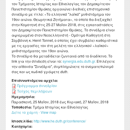
Διατελέσαντες Πρόεδροι
Συνέδρια - Ημερίδες Τμήματος
του Τμήματος Ιστορίας και Εθνολογίας του Δημοκρίτειου
Τοπική Ιστορία, Πολιτισμός και Προστασία της
Ωρολόγιο Πρόγραμμα
Υγειονομική περίθαλψη
Σύλλογος αποφοίτων
Κανονισμός Προπτυχιακού Προγράμματος Σπουδών
Πανεπιστημίου Θράκης οργανώνει διεθνές επιστημονικό
Οδηγός σπουδών προπτυχιακού προγράμματος
Εργαστήριο Νεότερης και Σύγχρονης Ιστορίας
Αρχιτεκτονικής Κληρονομιάς: Διεπιστημονικές
Επικοινωνία
Ομότιμοι Καθηγητές
Δραστηριότητες Τμήματος
συνέδριο με τίτλο: «Το ελληνικό "λαϊκό" μυθιστόρημα του
Πρόγραμμα Εξεταστικής
Προσεγγίσεις και Ψηφιακές Εφαρμογές
Δομή Συμβουλευτικής και Προσβασιμότητας
Κανονισμός ακαδημαϊκού συμβούλου σπουδών
Διάρκεια φοίτησης
19ου αιώνα. Θεωρητικά Ζητήματα», το οποίο θα διεξαχθεί
Εργαστήριο Βυζαντινών και Μεταβυζαντινών Ερευνών
Διατελέσαντα μέλη ΔΕΠ
Απολογισμοί πεπραγμένων του Τμήματος
στην Κομοτηνή στις 25-27 Μαΐου 2018, στις εγκαταστάσεις
Σύμβουλος σπουδών
Πολιτισμικές Σπουδές: Νέος Ελληνισμός και Βαλκάνια
Κανονισμός Προπτυχιακών Διπλωματικών Εργασιών
Κατατακτήριες εξετάσεις
Εργαστήριο Τεχνολογίας, Έρευνας και Εφαρμογών στην
του Δημοκρίτειου Πανεπιστημίου Θράκης. Το συνέδριο είναι
Επίτιμοι Καθηγητές
Έντυπα
ΔΟΑΤΑΠ
Εκπαίδευση
αφιερωμένο στον Νεοελληνιστή - Ομότιμο Καθηγητή στη
Κανονισμός Διδακτορικών Σπουδών
Σορβόννη κ. Henri Tonnet, ο οποίος έχει συμβάλει καθοριστικά
Επίτιμοι Διδάκτορες
με τις εργασίες του στη μελέτη του ελληνικού «λαϊκού»
Κανονισμός Εκπόνησης Μεταδιδακτορικής Έρευνας
μυθιστορήματος του 19ου αιώνα.
Το συνέδριο θα μεταδίδεται ζωντανά από το διαδίκτυο. Το
Κανονισμός Βιβλιοθήκης
link για την σύνδεση είναι το:
synergia.edu.duth.gr.
Επιλέγετε
Ο θεσμός του "Ακροατή Πανεπιστημιακών Μαθημάτων"
την αίθουσα "Συνέδριο", συμπληρώνετε το ονοματεπώνυμό
σας και ως κωδικό γράφετε
duth
.
Επισυναπτόμενα αρχεία:
Πρόγραμμα συνεδρίου
Τεύχος περιλήψεων
Ημερομηνία:
Παρασκευή, 25 Μαΐου, 2018
έως
Κυριακή, 27 Μαΐου, 2018
Τοποθεσία:
Τμήμα Ιστορίας και Εθνολογίας
Δείτε το χάρτη - View map
Ιστοσελίδα:
http://www.he.duth.gr/conference/
Κατηγορία: