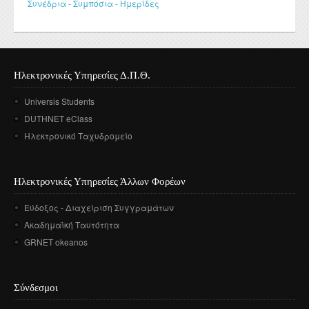
Συνέδρια - Συμπόσια - Ημερίδες
Ηλεκτρονικές Υπηρεσίες Δ.Π.Θ.
Universis Students
DUTHNET eClass
Ηλεκτρονικό Ταχυδρομείο
Ηλεκτρονικές Υπηρεσίες Άλλων Φορέων
Εύδοξος - Διαχείριση Συγγραμάτων
Ακαδημαϊκή Ταυτότητα
GRNET okeanos
Σύνδεσμοι