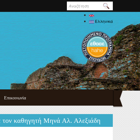
Φόρμα
αναζήτησης
English
Ελληνικά
Επικοινωνία
τυχιακού
ια τον καθηγητή Μηνά Αλ. Αλεξιάδη
πουδών
ημαϊκού
δών
ψη