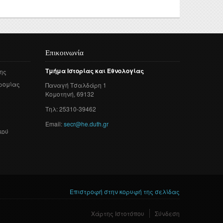
τυχιακών
 και
γασιών
τορικών
Επικοινωνία
νησης
ς Έρευνας
Τμήμα
Ιστορίας
και
Εθνολογίας
ης
ρομίας
Παναγή
Τσαλδάρη
1
οθήκης
Κομοτηνή
, 69132
ροατή
Τηλ: 25310-39462
Email:
secr@he.duth.gr
κού
Επιστροφή στην κορυφή της σελίδας
Χάρτης Ιστοτόπου
Σύνδεση