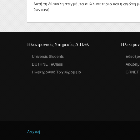
Αυτή τη δύσκολη στιγμή, τα συλλυπητήρια και η αγάπη μ
ζωντανή.
Ηλεκτρονικές Υπηρεσίες Δ.Π.Θ.
Ηλεκτρον
Universis Students
Εύδοξο
DUTHNET eClass
Ακαδημ
Ηλεκτρονικό Ταχυδρομείο
GRNET 
Αρχική
Είστε εδώ