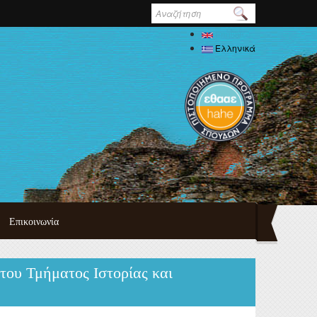
Φόρμα
αναζήτησης
English
Ελληνικά
Επικοινωνία
τυχιακού
του Τμήματος Ιστορίας και
πουδών
ημαϊκού
δών
ψη