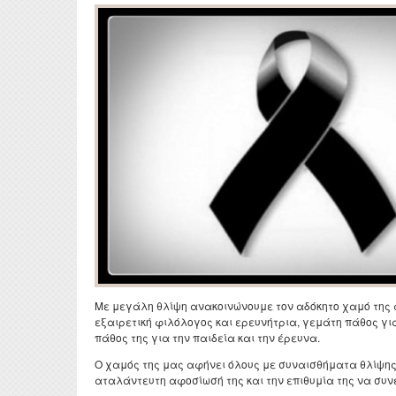
ΦΕΚ ίδρυσης και
Μεταδι
Προσωπικό
επαγγελματικά δικαιώματα
Erasm
Ειδικό Τεχνικό και
Αξιολογήσεις
Εργαστηριακό Προσωπικό
Πρακτ
Πολιτική διασφάλισης
Διδάσκοντες μέσω ΕΣΠΑ κα
Ωρολό
ποιότητας Π.Π.Σ.
του Π.Δ. 407/80
Πρόγρ
Μαθησιακά αποτελέσματα
Διοικητικό Προσωπικό
Σύμβο
Πενταετής προγραμματισμός
Μητρώα
ΔΟΑΤ
Ακαδημαϊκό ημερολόγιο
Διατελέσαντες Πρόεδροι
Ομότιμοι Καθηγητές
Διατελέσαντα μέλη ΔΕΠ
Με μεγάλη θλίψη ανακοινώνουμε τον αδόκητο χαμό της 
Επίτιμοι Καθηγητές
εξαιρετική φιλόλογος και ερευνήτρια, γεμάτη πάθος για 
πάθος της για την παιδεία και την έρευνα.
Επίτιμοι Διδάκτορες
Ο χαμός της μας αφήνει όλους με συναισθήματα θλίψης
αταλάντευτη αφοσίωσή της και την επιθυμία της να συν