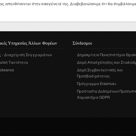
ας απευθύνονται στην οικογένειά της. Διαβεβαιώνουμε ότι θα συμβάλουμε
ικές Υπηρεσίες Άλλων Φορέων
Σύνδεσμοι
ς - Διαχείριση Συγγραμάτων
Δημοκρίτειο Πανεπιστήμιο Θράκ
αϊκή Ταυτότητα
Δομή Απασχόλησης και Σταδιοδ
okeanos
Δομή Συμβουλευτικής και
Προσβασιμότητας
Πρόγραμμα Erasmus+
Προστασία Δεδομένων Προσωπι
Χαρακτήρα GDPR