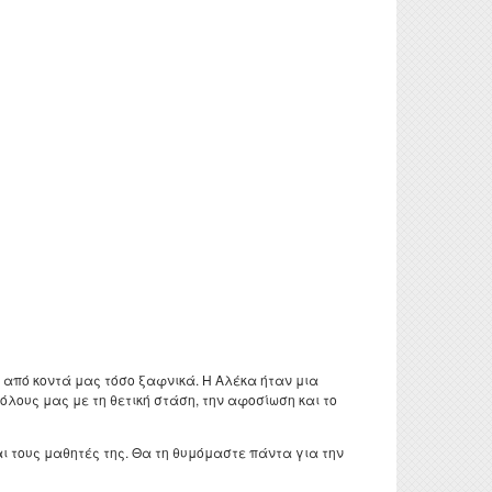
τυχιακών
 και
γασιών
τορικών
νησης
ς Έρευνας
οθήκης
ροατή
 από κοντά μας τόσο ξαφνικά. Η Αλέκα ήταν μια
όλους μας με τη θετική στάση, την αφοσίωση και το
 τους μαθητές της. Θα τη θυμόμαστε πάντα για την