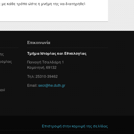
 με κάθε τρόπο ώστε η μνήμη της να διατηρηθεί
Επικοινωνία
Τμήμα
Ιστορίας
και
Εθνολογίας
ης
ρομίας
Παναγή
Τσαλδάρη
1
Κομοτηνή
, 69132
Τηλ: 25310-39462
Email:
secr@he.duth.gr
κού
Επιστροφή στην κορυφή της σελίδας