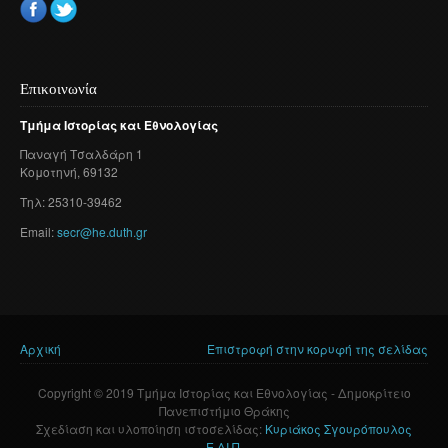
Επικοινωνία
Τμήμα
Ιστορίας
και
Εθνολογίας
Παναγή
Τσαλδάρη
1
Κομοτηνή
, 69132
Τηλ: 25310-39462
Email:
secr@he.duth.gr
Αρχική
Επιστροφή στην κορυφή της σελίδας
Είστε εδώ
Copyright © 2019 Τμήμα Ιστορίας και Εθνολογίας - Δημοκρίτειο
Πανεπιστήμιο Θράκης
Σχεδίαση και υλοποίηση ιστοσελίδας:
Κυριάκος Σγουρόπουλος
Ε.ΔΙ.Π.