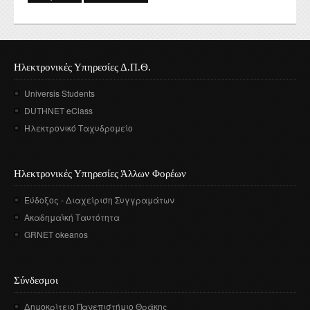
Ηλεκτρονικές Υπηρεσίες Δ.Π.Θ.
Universis Students
DUTHNET eClass
Ηλεκτρονικό Ταχυδρομείο
Ηλεκτρονικές Υπηρεσίες Άλλων Φορέων
Εύδοξος - Διαχείριση Συγγραμάτων
Ακαδημαϊκή Ταυτότητα
GRNET okeanos
Σύνδεσμοι
Δημοκρίτειο Πανεπιστήμιο Θράκης