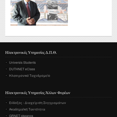
Ηλεκτρονικές Υπηρεσίες Δ.Π.Θ.
Universis Students
DUTHNET eClass
Ηλεκτρονικό Ταχυδρομείο
Ηλεκτρονικές Υπηρεσίες Άλλων Φορέων
Εύδοξος - Διαχείριση Συγγραμάτων
Ακαδημαϊκή Ταυτότητα
GRNET okeanos