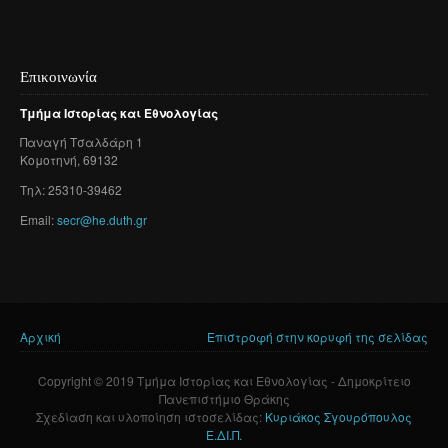
Επικοινωνία
Τμήμα
Ιστορίας
και
Εθνολογίας
Παναγή
Τσαλδάρη
1
Κομοτηνή
, 69132
Τηλ: 25310-39462
Email:
secr@he.duth.gr
Αρχική
Επιστροφή στην κορυφή της σελίδας
Είστε εδώ
Copyright © 2019 Τμήμα Ιστορίας και Εθνολογίας - Δημοκρίτειο
Πανεπιστήμιο Θράκης
Σχεδίαση και υλοποίηση ιστοσελίδας:
Κυριάκος Σγουρόπουλος
Ε.ΔΙ.Π.