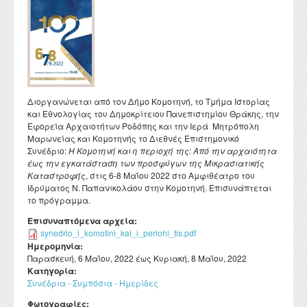
Διατελέσαντες Πρόεδροι
Συνέδρια - Ημερίδες Τμήματος
Τοπική Ιστορία, Πολιτισμός και Προστασία της
Ωρολόγιο Πρόγραμμα
Υγειονομική περίθαλψη
Σύλλογος αποφοίτων
Κανονισμός Προπτυχιακού Προγράμματος Σπουδών
Οδηγός σπουδών προπτυχιακού προγράμματος
Εργαστήριο Νεότερης και Σύγχρονης Ιστορίας
Αρχιτεκτονικής Κληρονομιάς: Διεπιστημονικές
Επικοινωνία
Ομότιμοι Καθηγητές
Δραστηριότητες Τμήματος
Πρόγραμμα Εξεταστικής
Προσεγγίσεις και Ψηφιακές Εφαρμογές
Δομή Συμβουλευτικής και Προσβασιμότητας
Κανονισμός ακαδημαϊκού συμβούλου σπουδών
Διάρκεια φοίτησης
Εργαστήριο Βυζαντινών και Μεταβυζαντινών Ερευνών
Διατελέσαντα μέλη ΔΕΠ
Απολογισμοί πεπραγμένων του Τμήματος
Σύμβουλος σπουδών
Πολιτισμικές Σπουδές: Νέος Ελληνισμός και Βαλκάνια
Κανονισμός Προπτυχιακών Διπλωματικών Εργασιών
Κατατακτήριες εξετάσεις
Εργαστήριο Τεχνολογίας, Έρευνας και Εφαρμογών στην
Επίτιμοι Καθηγητές
Έντυπα
ΔΟΑΤΑΠ
Εκπαίδευση
Κανονισμός Διδακτορικών Σπουδών
Επίτιμοι Διδάκτορες
Διοργανώνεται από τον Δήμο Κομοτηνή, το Τμήμα Ιστορίας
Κανονισμός Εκπόνησης Μεταδιδακτορικής Έρευνας
και Εθνολογίας του Δημοκρίτειου Πανεπιστημίου Θράκης, την
Εφορεία Αρχαιοτήτων Ροδόπης και την Ιερά Μητρόπολη
Κανονισμός Βιβλιοθήκης
Μαρωνείας και Κομοτηνής το Διεθνές Επιστημονικό
Συνέδριο:
Η Κομοτηνή και η περιοχή της: Από την αρχαιότητα
Ο θεσμός του "Ακροατή Πανεπιστημιακών Μαθημάτων"
έως την εγκατάσταση των προσφύγων της Μικρασιατικής
Καταστροφής
, στις 6-8 Μαΐου 2022 στο Αμφιθέατρο του
Ιδρύματος Ν. Παπανικολάου στην Κομοτηνή. Επισυνάπτεται
το πρόγραμμα.
Επισυναπτόμενα αρχεία:
synedrio_i_komotini_kai_i_periohi_tis.pdf
Ημερομηνία:
Παρασκευή, 6 Μαΐου, 2022
έως
Κυριακή, 8 Μαΐου, 2022
Κατηγορία:
Συνέδρια - Συμπόσια - Ημερίδες
Φωτογραφίες: