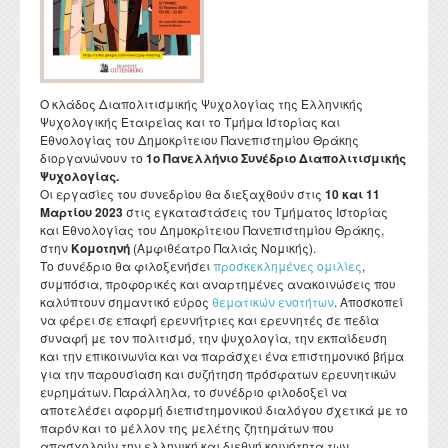
Διατελέσαντες Πρόεδροι
Συνέδρια - Ημερίδες Τμήματος
Τοπική Ιστορία, Πολιτισμός και Προστασία της
Ωρολόγιο Πρόγραμμα
Υγειονομική περίθαλψη
Σύλλογος αποφοίτων
Κανονισμός Προπτυχιακού Προγράμματος Σπουδών
Οδηγός σπουδών προπτυχιακού προγράμματος
Εργαστήριο Νεότερης και Σύγχρονης Ιστορίας
Αρχιτεκτονικής Κληρονομιάς: Διεπιστημονικές
Επικοινωνία
Ομότιμοι Καθηγητές
Δραστηριότητες Τμήματος
Πρόγραμμα Εξεταστικής
Προσεγγίσεις και Ψηφιακές Εφαρμογές
Δομή Συμβουλευτικής και Προσβασιμότητας
Κανονισμός ακαδημαϊκού συμβούλου σπουδών
Διάρκεια φοίτησης
Εργαστήριο Βυζαντινών και Μεταβυζαντινών Ερευνών
Διατελέσαντα μέλη ΔΕΠ
Απολογισμοί πεπραγμένων του Τμήματος
Σύμβουλος σπουδών
Πολιτισμικές Σπουδές: Νέος Ελληνισμός και Βαλκάνια
Κανονισμός Προπτυχιακών Διπλωματικών Εργασιών
Κατατακτήριες εξετάσεις
Εργαστήριο Τεχνολογίας, Έρευνας και Εφαρμογών στην
Ο κλάδος Διαπολιτισμικής Ψυχολογίας της Ελληνικής
Επίτιμοι Καθηγητές
Έντυπα
ΔΟΑΤΑΠ
Εκπαίδευση
Ψυχολογικής Εταιρείας και το Τμήμα Ιστορίας και
Κανονισμός Διδακτορικών Σπουδών
Εθνολογίας του Δημοκρίτειου Πανεπιστημίου Θράκης
Επίτιμοι Διδάκτορες
διοργανώνουν το
1ο Πανελλήνιο Συνέδριο Διαπολιτισμικής
Κανονισμός Εκπόνησης Μεταδιδακτορικής Έρευνας
Ψυχολογίας.
Οι εργασίες του συνεδρίου θα διεξαχθούν στις
Κανονισμός Βιβλιοθήκης
10 και 11
Μαρτίου 2023
στις εγκαταστάσεις του Τμήματος Ιστορίας
Ο θεσμός του "Ακροατή Πανεπιστημιακών Μαθημάτων"
και Εθνολογίας του Δημοκρίτειου Πανεπιστημίου Θράκης,
στην
Κομοτηνή
(Αμφιθέατρο Παλιάς Νομικής).
Το συνέδριο θα φιλοξενήσει
προσκεκλημένες ομιλίες
,
συμπόσια, προφορικές και αναρτημένες ανακοινώσεις που
καλύπτουν σημαντικό εύρος
θεματικών ενοτήτων
. Αποσκοπεί
να φέρει σε επαφή ερευνήτριες και ερευνητές σε πεδία
συναφή με τον πολιτισμό, την ψυχολογία, την εκπαίδευση
και την επικοινωνία και να παράσχει ένα επιστημονικό βήμα
για την παρουσίαση και συζήτηση πρόσφατων ερευνητικών
ευρημάτων. Παράλληλα, το συνέδριο φιλοδοξεί να
αποτελέσει αφορμή διεπιστημονικού διαλόγου σχετικά με το
παρόν και το μέλλον της μελέτης ζητημάτων που
απασχολούν την ελληνική και διεθνή κοινότητα των