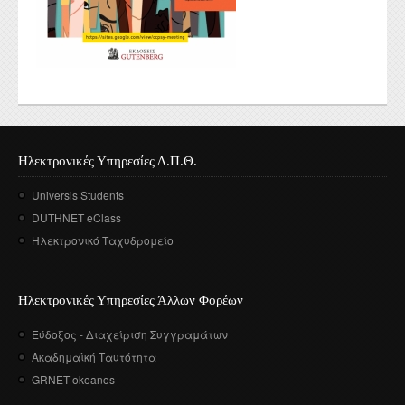
Ηλεκτρονικές Υπηρεσίες Δ.Π.Θ.
Universis Students
DUTHNET eClass
Ηλεκτρονικό Ταχυδρομείο
Ηλεκτρονικές Υπηρεσίες Άλλων Φορέων
Εύδοξος - Διαχείριση Συγγραμάτων
Ακαδημαϊκή Ταυτότητα
GRNET okeanos