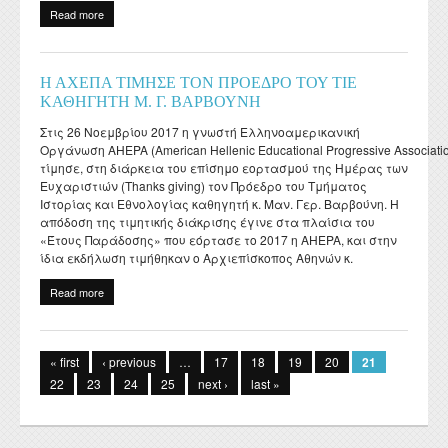
Read more
about British School at Athens Centenary Bursary Award στην
υποψήφια διδάκτορα του ΤΙΕ, κα. Μαριάννα Λυμπεράκη
Η ΑΧΕΠΑ ΤΙΜΗΣΕ ΤΟΝ ΠΡΟΕΔΡΟ ΤΟΥ ΤΙΕ
ΚΑΘΗΓΗΤΗ Μ. Γ. ΒΑΡΒΟΥΝΗ
Στις 26 Νοεμβρίου 2017 η γνωστή Ελληνοαμερικανική
Οργάνωση AHEPA (American Hellenic Educational Progressive Associati
τίμησε, στη διάρκεια του επίσημο εορτασμού της Ημέρας των
Ευχαριστιών (Thanks giving) τον Πρόεδρο του Τμήματος
Ιστορίας και Εθνολογίας καθηγητή κ. Μαν. Γερ. Βαρβούνη. Η
απόδοση της τιμητικής διάκρισης έγινε στα πλαίσια του
«Έτους Παράδοσης» που εόρτασε το 2017 η ΑΗΕPA, και στην
ίδια εκδήλωση τιμήθηκαν ο Αρχιεπίσκοπος Αθηνών κ.
Read more
about Η ΑΧΕΠΑ ΤΙΜΗΣΕ ΤΟΝ ΠΡΟΕΔΡΟ ΤΟΥ ΤΙΕ ΚΑΘΗΓΗΤΗ Μ. Γ.
ΒΑΡΒΟΥΝΗ
Pages
« first
‹ previous
…
17
18
19
20
21
22
23
24
25
next ›
last »