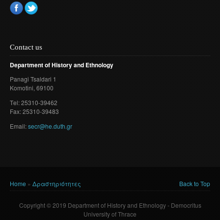
Contact us
Department of History and Ethnology
Panagi Tsaldari 1
Komotini
, 69100
Τel: 25310-39462
Fax: 25310-39483
Email:
secr@he.duth.gr
Home
»
Δραστηριότητες
Back to Top
You are here
Copyright © 2019 Department of History and Ethnology - Democritus
University of Thrace