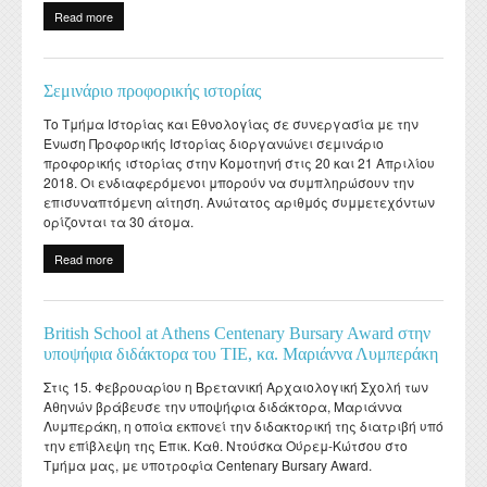
Read more
about Επίσκεψη του Καθηγητή κοινωνικής ψυχολογίας Gerd
Bohner του Πανεπιστημίου Bielefeld στο Τ.Ι.Ε. στο πλαίσιο του
προγράμματος Erasmus +
Σεμινάριο προφορικής ιστορίας
Το Τμήμα Ιστορίας και Εθνολογίας σε συνεργασία με την
Ένωση Προφορικής Ιστορίας διοργανώνει σεμινάριο
προφορικής ιστορίας στην Κομοτηνή στις 20 και 21 Απριλίου
2018. Οι ενδιαφερόμενοι μπορούν να συμπληρώσουν την
επισυναπτόμενη αίτηση. Ανώτατος αριθμός συμμετεχόντων
ορίζονται τα 30 άτομα.
Read more
about Σεμινάριο προφορικής ιστορίας
British School at Athens Centenary Bursary Award στην
υποψήφια διδάκτορα του ΤΙΕ, κα. Μαριάννα Λυμπεράκη
Στις 15. Φεβρουαρίου η Βρετανική Αρχαιολογική Σχολή των
Αθηνών βράβευσε την υποψήφια διδάκτορα, Μαριάννα
Λυμπεράκη, η οποία εκπονεί την διδακτορική της διατριβή υπό
την επίβλεψη της Επικ. Καθ. Ντούσκα Ούρεμ-Κώτσου στο
Τμήμα μας, με υποτροφία Centenary Bursary Award.