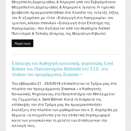
Μητρόπολη Δημητριάδος & Αλμυρού από τον Σεβασμιότατο
Departmental activities
Διάρκεια φοίτησης
Τοπική Ιστορία, Πολιτισμός και Προστασία της
Σύμβουλος σπουδών
Healthcare
Σύλλογος αποφοίτων
Μητροπολίτη Δημητριάδος & Αλμυρού κ. Ιγνάτιο. Η τιμητική
Regulations for Undergraduate Dissertations
Laboratory of Modern and Contemporary History
Αρχιτεκτονικής Κληρονομιάς: Διεπιστημονικές
Contact
βράβευση πραγματοποιήθηκε στο πλαίσιο της τελετής λήξης
Κατατακτήριες εξετάσεις
ΔΟΑΤΑΠ
Προσεγγίσεις και Ψηφιακές Εφαρμογές
Student Counselling and Accessibility Service
του Α’ εξαμήνου με τίτλο «Εισαγωγή στη Λαογραφία» του
Regulations for Doctoral Studies
Laboratory of Byzantine and Post-Byzantine Research
τριετούς κύκλου σπουδών «Εισαγωγή στην Επιστήμη της
Πολιτισμικές Σπουδές: Νέος Ελληνισμός και Βαλκάνια
Regulations for Postdoctoral Research
Λαογραφίας» που διεξάγεται από την Ακαδημία Λαϊκού
Laboratory of Technology, Research, and Applications in
Πολιτισμού & Τοπικής Ιστορίας της Μαγνήτων Κιβωτού.
Education
Library Regulations
Read more
about Τιμητική εκδήλωση για τον Εμμανουήλ Βαρβούνη,
καθηγητή Λαογραφίας και Πρόεδρο του Τμήματος από την Ιερά
Μητρόπολη Δημητριάδος και Αλμυρού
Επίσκεψη του Καθηγητή κοινωνικής ψυχολογίας Gerd
Bohner του Πανεπιστημίου Bielefeld στο Τ.Ι.Ε. στο
πλαίσιο του προγράμματος Erasmus +
Την εβδομάδα 21 - 25/5/2018 επισκέπτεται το Τμήμα μας στο
πλαίσιο του προγράμματος Erasmus + ο Καθηγητής
Κοινωνικής Ψυχολογίας στο Πανεπιστήμιο του Μπίλεφελντ
της Γερμανίας κ. Gerd Bohner. Κατά τη διάρκειά της
επίσκεψής του στο Τμήμα μας θα πραγματοποιήσει
διαλέξεις στο πλαίσιο των μαθημάτων του κ. Ε. Λαμπρίδη με
θέματα: τα στερεότυπα για την επιθετική συμπεριφορά
κατά των γυναικών και τη μελέτη των στάσεων και την
αλλαγή τους.