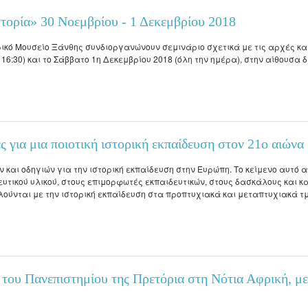
Σπουδών
Anthropology
Competence Programme
l and
oral
Σύλλογος αποφοίτων
Κανονισμός Εκπόνησης
Regulations for Post
Student Counselling a
History of Medicine and
τορία» 30 Νοεμβρίου - 1 Δεκεμβρίου 2018
Μεταδιδακτορικής Έρευνας
Laboratory of Folklore and Social
Research
Regulations for Undergraduate
Accessibility Service
Biological Anthropology: Health,
s
Anthropology
Dissertations
Disease and Natural Selection
f
ικό Μουσείο Ξάνθης συνδιοργανώνουν σεμινάριο σχετικά με τις αρχές και
Library Regulations
ips
6:30) και το Σάββατο 1η Δεκεμβρίου 2018 (όλη την ημέρα), στην αίθουσα
Laboratory of Modern and
Οδηγός σπουδών προπτυχιακού
"Folklore Folkloristics and
Contemporary History
προγράμματος
Cultural Management
λος σπουδών
Laboratory of Byzantine and
α» 30 Νοεμβρίου - 1 Δεκεμβρίου 2018
Διάρκεια φοίτησης
Τοπική Ιστορία, Πολιτισμός και
Π
Post-Byzantine Research
Προστασία της Αρχιτεκτονικής
Κατατακτήριες εξετάσεις
Κληρονομιάς: Διεπιστημονικές
Laboratory of Technology,
Προσεγγίσεις και Ψηφιακές
 για μια ποιοτική ιστορική εκπαίδευση στον 21ο αιώνα
Research, and Applications in
Εφαρμογές
Education
 και οδηγιών για την ιστορική εκπαίδευση στην Ευρώπη. Το κείμενο αυτό 
Πολιτισμικές Σπουδές: Νέος
τικού υλικού, στους επιμορφωτές εκπαιδευτικών, στους δασκάλους και κ
Ελληνισμός και Βαλκάνια
λούνται με την ιστορική εκπαίδευση στα προπτυχιακά και μεταπτυχιακά 
α μια ποιοτική ιστορική εκπαίδευση στον 21ο αιώνα
 του Πανεπιστημίου της Πρετόρια στη Νότια Αφρική,