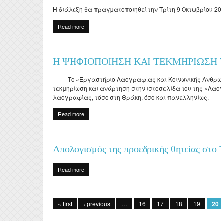
Η διάλεξη θα πραγματοποιηθεί την Τρίτη 9 Οκτωβρίου 20
Read more
about Διάλεξη της Δρ. RAITA STEYN, Λέκτορα του 
Η ΨΗΦΙΟΠΟΙΗΣΗ ΚΑΙ ΤΕΚΜΗΡΙΩΣΗ 
Το «Εργαστήριο Λαογραφίας και Κοινωνικής Ανθρωπολ
τεκμηρίωση και ανάρτηση στην ιστοσελίδα του της «Λαο
λαογραφίας, τόσο στη Θράκη, όσο και πανελληνίως.
Read more
about Η ΨΗΦΙΟΠΟΙΗΣΗ ΚΑΙ ΤΕΚΜΗΡΙΩΣΗ ΤΗΣ ΛΑΟ
Απολογισμός της προεδρικής θητείας στο
Read more
about Απολογισμός της προεδρικής θητείας στο ΤΙΕ 
Pages
« first
‹ previous
…
16
17
18
19
20