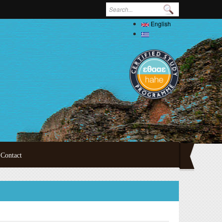
Search form
English
Ελληνικά
Contact
ertations
oral