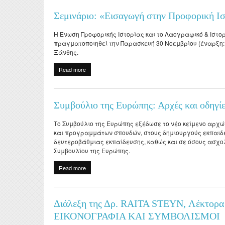
Evaluations
Specialized Technica
Postdoct
Σεμινάριο: «Εισαγωγή στην Προφορική Ισ
Laboratory Staff
Professors Emeriti
Erasmu
Adjunct Teaching Staf
Η Ένωση Προφορικής Ιστορίας και το Λαογραφικό & Ιστορ
Honorary Professors
Internsh
πραγματοποιηθεί την Παρασκευή 30 Νοεμβρίου (έναρξη: 1
Administrative Staff
Ξάνθης.
Holders of Honorary
Σύμβου
Doctorates
Read more
about Σεμινάριο: «Εισαγωγή στην Προφορική Ιστορί
ΔΟΑΤΑ
Συμβούλιο της Ευρώπης: Αρχές και οδηγίες
Το Συμβούλιο της Ευρώπης εξέδωσε το νέο κείμενο αρχών
και προγραμμάτων σπουδών, στους δημιουργούς εκπαιδευ
δευτεροβάθμιας εκπαίδευσης, καθώς και σε όσους ασχο
Συμβουλίου της Ευρώπης.
Read more
about Συμβούλιο της Ευρώπης: Αρχές και οδηγίες γι
Διάλεξη της Δρ. RAITA STEYN, Λέκτορα
ΕΙΚΟΝΟΓΡΑΦΙΑ ΚΑΙ ΣΥΜΒΟΛΙΣΜΟΙ