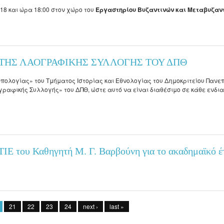
18 και ώρα 18:00 στον χώρο του
Εργαστηρίου Βυζαντινών και Μεταβυζαν
Πανεπιστημίου της Πρετόρια στη Νότια Αφρική, με θέμα: ΑΙΘΙΟΠΙΚΗ ΤΕΧΝΗ: ΕΙΚΟΝ
ΤΗΣ ΛΑΟΓΡΑΦΙΚΗΣ ΣΥΛΛΟΓΗΣ ΤΟΥ ΔΠΘ
ογίας» του Τμήματος Ιστορίας και Εθνολογίας του Δημοκριτείου Πανεπ
γραφικής Συλλογής» του ΔΠΘ, ώστε αυτό να είναι διαθέσιμο σε κάθε ενδι
ΓΡΑΦΙΚΗΣ ΣΥΛΛΟΓΗΣ ΤΟΥ ΔΠΘ
 ΤΙΕ του Καθηγητή Μ. Γ. Βαρβούνη για το ακαδημαϊκό 
του Καθηγητή Μ. Γ. Βαρβούνη για το ακαδημαϊκό έτος 2017-2018
21
22
23
24
next ›
last »