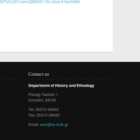
7b%22Tid%22%3a%228035113d-c2cd-41bd-b069-
doctoral
nd
Contact us
Department of History and Ethnology
Panagi Tsaldari 1
Komotini
, 69100
Τel: 25310-39462
Fax: 25310-39483
Email:
secr@he.duth.gr