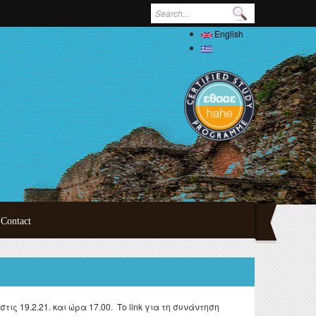
Search form
English
Ελληνικά
Contact
ertations
oral
 19.2.21. και ώρα 17.00. Το link για τη συνάντηση