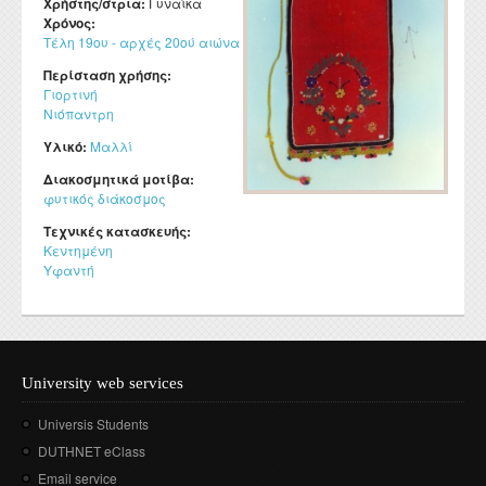
Χρήστης/στρια:
Γυναίκα
Χρόνος:
Τέλη 19ου - αρχές 20ού αιώνα
Περίσταση χρήσης:
Γιορτινή
Νιόπαντρη
Υλικό:
Μαλλί
Διακοσμητικά μοτίβα:
φυτικός διάκοσμος
Τεχνικές κατασκευής:
Κεντημένη
Υφαντή
University web services
Universis Students
DUTHNET eClass
Email service