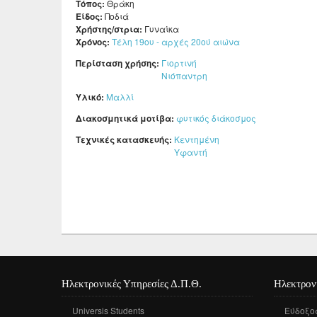
Τόπος:
Θράκη
Είδος:
Ποδιά
Χρήστης/στρια:
Γυναίκα
Χρόνος:
Τέλη 19ου - αρχές 20ού αιώνα
Περίσταση χρήσης:
Γιορτινή
Νιόπαντρη
Υλικό:
Μαλλί
Διακοσμητικά μοτίβα:
φυτικός διάκοσμος
Τεχνικές κατασκευής:
Κεντημένη
Υφαντή
Ηλεκτρονικές Υπηρεσίες Δ.Π.Θ.
Ηλεκτρον
Universis Students
Εύδοξο