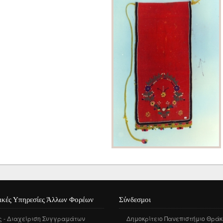
Τεκμηρίωση
Ηλεκτρονική Θρακική
Βιβλιογραφία
ικές Υπηρεσίες Άλλων Φορέων
Σύνδεσμοι
ς - Διαχείριση Συγγραμάτων
Δημοκρίτειο Πανεπιστήμιο Θράκ