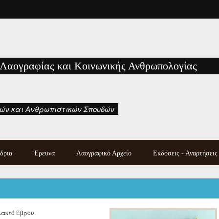
 Λαογραφίας και Κοινωνικής Ανθρωπολογίας
ών και Ανθρωπιστικών Σπουδών
δρια
Έρευνα
Λαογραφικό Αρχείο
Εκδόσεις - Αναρτήσεις
Κατάλογος χειρογράφων
Εκδόσεις των μελών του
λαογραφικού αρχείου
Εργαστηρίου
Λαογραφική συλλογή
Μονογραφίες - Πρακτικά
Photo gallery
Συνεδρίων και Ημερίδων
λακτό Έβρου.