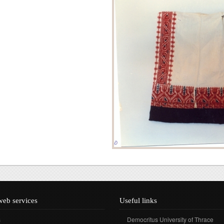
Τεκμηρίωση
Ηλεκτρονική Θρακική
Βιβλιογραφία
web services
Useful links
s
Democritus University of Thrace