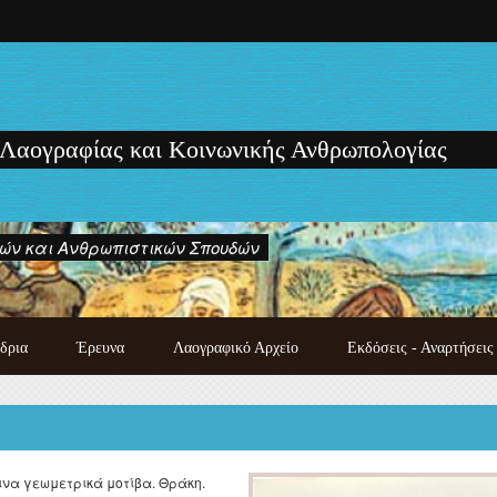
 Λαογραφίας και Κοινωνικής Ανθρωπολογίας
ών και Ανθρωπιστικών Σπουδών
δρια
Έρευνα
Λαογραφικό Αρχείο
Εκδόσεις - Αναρτήσεις
Κατάλογος χειρογράφων
Εκδόσεις των μελών του
λαογραφικού αρχείου
Εργαστηρίου
Λαογραφική συλλογή
Μονογραφίες - Πρακτικά
Photo gallery
Συνεδρίων και Ημερίδων
ινα γεωμετρικά μοτίβα. Θράκη.