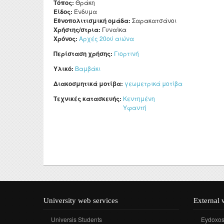
Τόπος:
Θράκη
Είδος:
Ένδυμα
Εθνοπολιτισμική ομάδα:
Σαρακατσάνοι
Χρήστης/στρια:
Γυναίκα
Χρόνος:
Αρχές 20ού αιώνα
Περίσταση χρήσης:
Γιορτινή
Υλικό:
Βαμβάκι
Διακοσμητικά μοτίβα:
γεωμετρικά μοτίβα
Τεχνικές κατασκευής:
Κεντημένη
Υφαντή
University web services
External 
Universis Students
Eydoxo