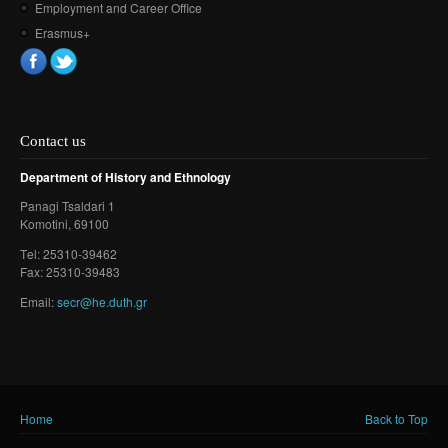
Employment and Career Office
Erasmus+
Contact us
Department of History and Ethnology
Panagi Tsaldari 1
Komotini
, 69100
Τel: 25310-39462
Fax: 25310-39483
Email:
secr@he.duth.gr
Home
Back to Top
You are here