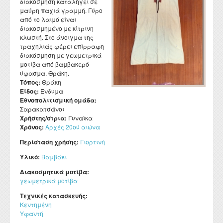
διακόσμηση καταλήγει σε
μαύρη παχιά γραμμή. Γύρο
από το λαιμό είναι
διακοσμημένο με κίτρινη
κλωστή. Στο άνοιγμα της
τραχηλιάς φέρει επίρραφη
διακόσμηση με γεωμετρικά
μοτίβα από βαμβακερό
ύφασμα. Θράκη.
Τόπος:
Θράκη
Είδος:
Ένδυμα
Εθνοπολιτισμική ομάδα:
Σαρακατσάνοι
Χρήστης/στρια:
Γυναίκα
Χρόνος:
Αρχές 20ού αιώνα
Περίσταση χρήσης:
Γιορτινή
Υλικό:
Βαμβάκι
Διακοσμητικά μοτίβα:
γεωμετρικά μοτίβα
Τεχνικές κατασκευής:
Κεντημένη
Υφαντή