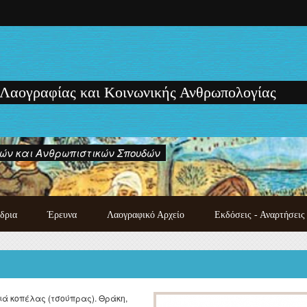
 Λαογραφίας και Κοινωνικής Ανθρωπολογίας
ών και Ανθρωπιστικών Σπουδών
δρια
Έρευνα
Λαογραφικό Αρχείο
Εκδόσεις - Αναρτήσεις
Κατάλογος χειρογράφων
Εκδόσεις των μελών του
λαογραφικού αρχείου
Εργαστηρίου
Λαογραφική συλλογή
Μονογραφίες - Πρακτικά
Photo gallery
Συνεδρίων και Ημερίδων
ά κοπέλας (τσούπρας). Θράκη,