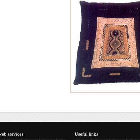
Τεκμηρίωση
Ηλεκτρονική Θρακική
Βιβλιογραφία
web services
Useful links