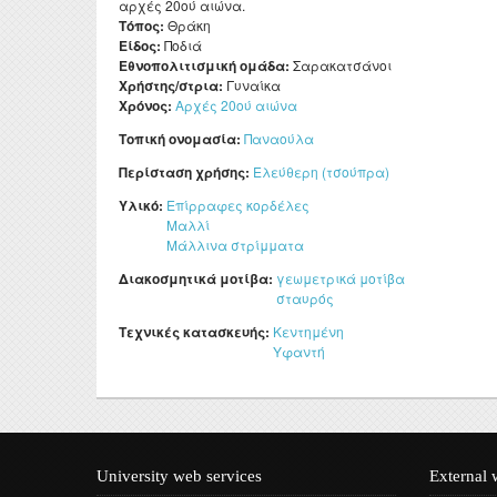
αρχές 20ού αιώνα.
Τόπος:
Θράκη
Είδος:
Ποδιά
Εθνοπολιτισμική ομάδα:
Σαρακατσάνοι
Χρήστης/στρια:
Γυναίκα
Χρόνος:
Αρχές 20ού αιώνα
Τοπική ονομασία:
Παναούλα
Περίσταση χρήσης:
Ελεύθερη (τσούπρα)
Υλικό:
Επίρραφες κορδέλες
Μαλλί
Μάλλινα στρίμματα
Διακοσμητικά μοτίβα:
γεωμετρικά μοτίβα
σταυρός
Τεχνικές κατασκευής:
Κεντημένη
Υφαντή
University web services
External 