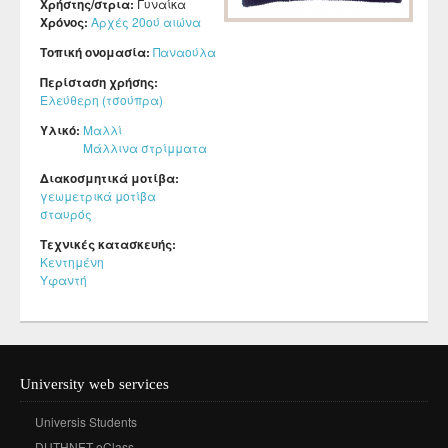
Χρήστης/στρια:
Γυναίκα
Χρόνος:
Αρχές 20ού αιώνα
Τοπική ονομασία:
Παναούλα
Περίσταση χρήσης:
Ελεύθερη (τσούπρα)
Υλικό:
Μαλλί
Μάλλινα στρίμματα
Διακοσμητικά μοτίβα:
γεωμετρικά μοτίβα
σταυρός
Τεχνικές κατασκευής:
Κεντημένη
Υφαντή
University web services
Universis Students
DUTHNET eClass