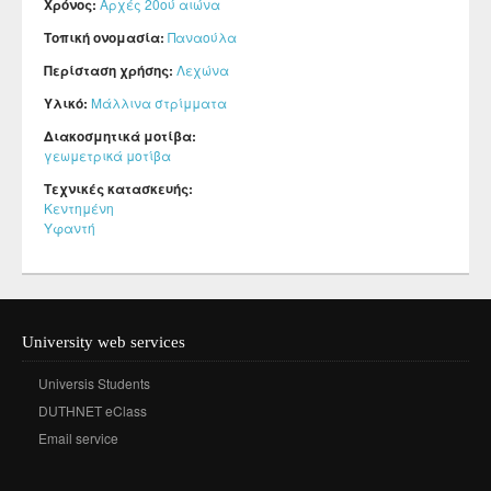
Χρόνος:
Αρχές 20ού αιώνα
Τοπική ονομασία:
Παναούλα
Περίσταση χρήσης:
Λεχώνα
Υλικό:
Μάλλινα στρίμματα
Διακοσμητικά μοτίβα:
γεωμετρικά μοτίβα
Τεχνικές κατασκευής:
Κεντημένη
Υφαντή
University web services
Universis Students
DUTHNET eClass
Email service