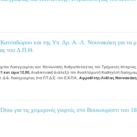
 του Κέντρου Ερεύνης της Ελληνικής Λαογραφίας της Ακαδημίας Αθηνών από τον Δ
 Κατσαδώρου και της Υπ. Δρ. Α.-Λ. Νουνακάκη για τα μ
ας του Δ.Π.Θ.
ηρίου Λαογραφίας και Κοινωνικής Ανθρωπολογίας του Τμήματος Ιστορίας 
1 και ώρα 12.00,
διαδικτυακή διάλεξη του Αναπληρωτή Καθηγητή Λαογραφ
υπ. Διδ. Λαογραφίας στο Π.Τ.Δ.Ε. του Ε.Κ.Π.Α.,
Αφροδίτης-Λυδίας Νουνακάκη
τσαδώρου και της Υπ. Δρ. Α.-Λ. Νουνακάκη για τα μιμίδια ως λαϊκό λόγο στο Εργαστ
Dinu για τις χειμερινές γιορτές στο Βουκουρέστι του 1