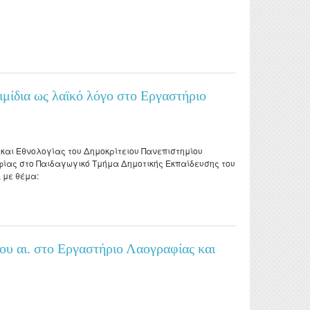
ιεθύνοντά του Ευάγγελο Καραμανέ στο Εργαστήριο Λαογραφίας και Κοινωνικής
ιμίδια ως λαϊκό λόγο στο Εργαστήριο
και Εθνολογίας του Δημοκρίτειου Πανεπιστημίου
ίας στο Παιδαγωγικό Τμήμα Δημοτικής Εκπαίδευσης του
, με θέμα:
ήριο Λαογραφίας και Κοινωνικής Ανθρωπολογίας του Δ.Π.Θ.
8ου αι. στο Εργαστήριο Λαογραφίας και