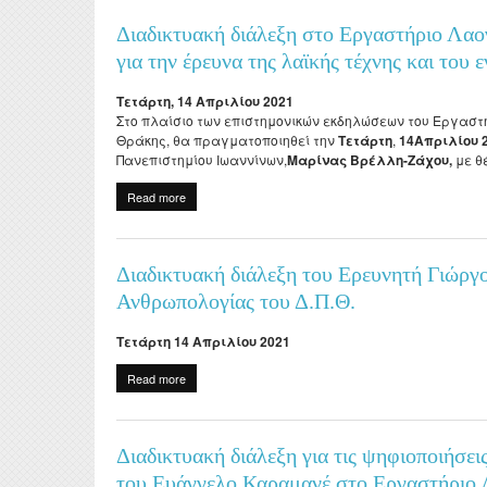
Evaluations
Specialized Technica
Postdoct
Διαδικτυακή διάλεξη στο Εργαστήριο Λα
Laboratory Staff
Professors Emeriti
Erasmu
για την έρευνα της λαϊκής τέχνης και του
Adjunct Teaching Staf
Honorary Professors
Internsh
Τετάρτη, 14 Απριλίου 2021
Administrative Staff
Στο πλαίσιο των επιστημονικών εκδηλώσεων του Εργαστ
Holders of Honorary
Σύμβου
Θράκης, θα πραγματοποιηθεί την
Τετάρτη
,
14Απριλίου 2
Doctorates
Πανεπιστημίου Ιωαννίνων,
Μαρίνας Βρέλλη-Ζάχου,
με θ
ΔΟΑΤΑ
Read more
about Διαδικτυακή διάλεξη στο Εργαστήριο Λαογρα
Ιωαννίνων
Διαδικτυακή διάλεξη του Ερευνητή Γιώργ
Ανθρωπολογίας του Δ.Π.Θ.
Τετάρτη 14 Απριλίου 2021
Read more
about Διαδικτυακή διάλεξη του Ερευνητή Γιώργου Β
Διαδικτυακή διάλεξη για τις ψηφιοποιήσε
του Ευάγγελο Καραμανέ στο Εργαστήριο 