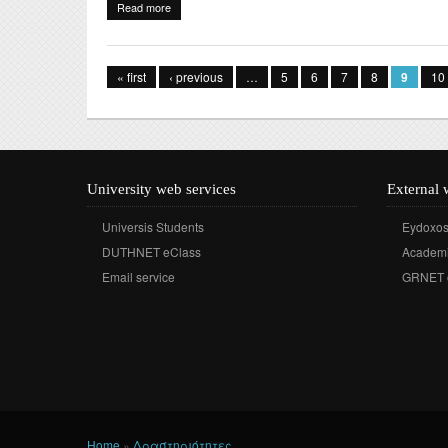
Read more
about Διαδικτυακή διάλεξη του Καθηγητή Tudor Dinu
Pages
« first
‹ previous
…
5
6
7
8
9
10
University web services
External 
Universis Students
Eydoxo
DUTHNET eClass
Academi
Email service
GRNET 
Home
»
Δραστηριότητες