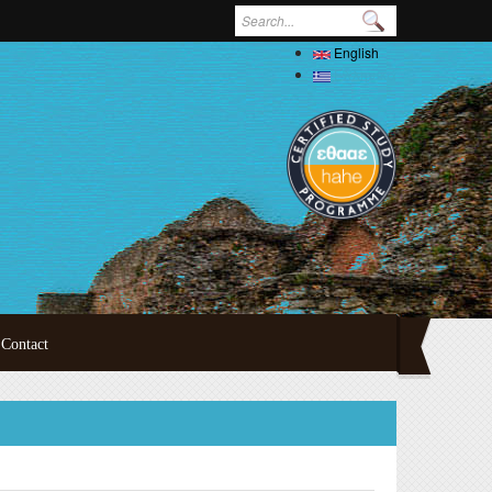
Search form
English
Ελληνικά
Contact
ertations
oral