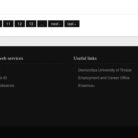
 για τις χειμερινές γιορτές στο Βουκουρέστι του 18ου αι. στο Εργαστήριο Λαογραφ
11
12
13
…
next ›
last »
web services
Useful links
s
Democritus University of Thrace
c ID
Employment and Career Office
okeanos
Erasmus+