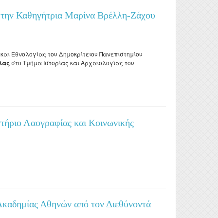
doctoral
nd
ό την Καθηγήτρια Μαρίνα Βρέλλη-Ζάχου
και Εθνολογίας του Δημοκρίτειου Πανεπιστημίου
ίας
στο Τμήμα Ιστορίας και Αρχαιολογίας του
Ζάχου για την έρευνα της λαϊκής τέχνης και του ενδύματος στο Πανεπιστήμιο
στήριο Λαογραφίας και Κοινωνικής
ής Ανθρωπολογίας του Δ.Π.Θ.
 Ακαδημίας Αθηνών από τον Διεθύνοντά