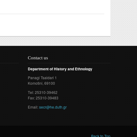
ίας και Κοινωνικής Ανθρωπολογίας του Δ.Π.Θ.
Contact us
Department of History and Ethnology
Panagi Tsaldari 1
Komotini
, 69100
Τel: 25310-39462
Fax: 25310-39483
Email:
secr@he.duth.gr
Back to Top