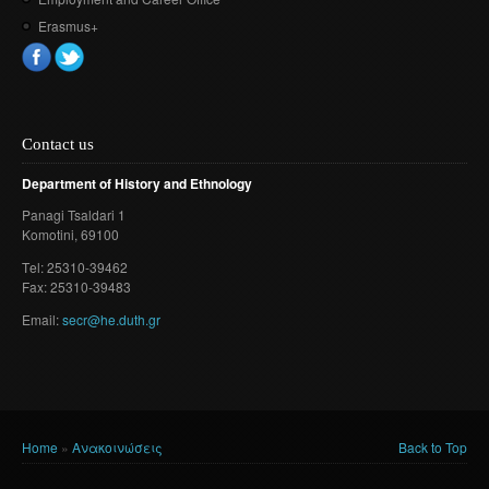
Erasmus+
Contact us
Department of History and Ethnology
Panagi Tsaldari 1
Komotini
, 69100
Τel: 25310-39462
Fax: 25310-39483
Email:
secr@he.duth.gr
Home
»
Ανακοινώσεις
Back to Top
You are here