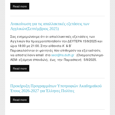
Departmental activities
Διάρκεια φοίτησης
Τοπική Ιστορία, Πολιτισμός και Προστασία της
Σύμβουλος σπουδών
Healthcare
Σύλλογος αποφοίτων
Read more
about Ηλεκτρονικές εγγραφές επιτυχόντων ΓΕΛ/ΕΠΑΛ και
Regulations for Undergraduate Dissertations
Laboratory of Modern and Contemporary History
Αρχιτεκτονικής Κληρονομιάς: Διεπιστημονικές
Contact
σοβαρών παθήσεων έτους 2025 στην Τριτοβάθμια Εκπαίδευση
Κατατακτήριες εξετάσεις
ΔΟΑΤΑΠ
Προσεγγίσεις και Ψηφιακές Εφαρμογές
Student Counselling and Accessibility Service
Regulations for Doctoral Studies
Laboratory of Byzantine and Post-Byzantine Research
Πολιτισμικές Σπουδές: Νέος Ελληνισμός και Βαλκάνια
Ανακοίνωση για τις απαλλακτικές εξετάσεις των
Regulations for Postdoctoral Research
Laboratory of Technology, Research, and Applications in
Αγγλικών(Σεπτέμβριος 2025)
Education
Library Regulations
Σας ενημερώνουμε ότι οι απαλλακτικές εξετάσεις των
Αγγλικών θα πραγματοποιηθούν την ΔΕΥΤΕΡΑ 15/9/2025 και
ώρα 18:00 με 21:00. Στην αίθουσα Α΄ & Β΄
Παρακαλούνται οι φοιτητές που επιθυμούν να εξεταστούν,
να αποστείλουν email στο
secr@hs.duth.gr
(Ονοματεπώνυμο-
ΑΕΜ- εξάμηνο σπουδών), έως την Παρασκευή 5/9/2025.
Read more
about Ανακοίνωση για τις απαλλακτικές εξετάσεις των
Αγγλικών(Σεπτέμβριος 2025)
Προκήρυξη Προγραμμάτων Υποτροφιών Ακαδημαϊκού
Έτους 2026-2027 για Έλληνες Πολίτες
Read more
about Προκήρυξη Προγραμμάτων Υποτροφιών Ακαδημαϊκού
Έτους 2026-2027 για Έλληνες Πολίτες