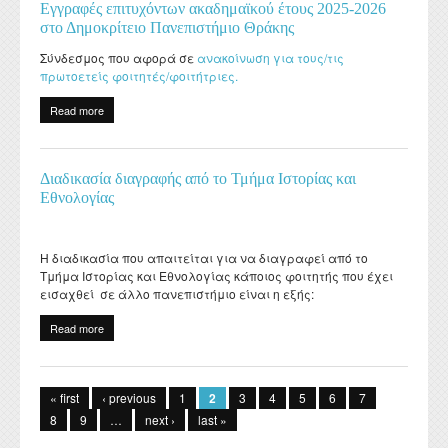
Εγγραφές επιτυχόντων ακαδημαϊκού έτους 2025-2026
στο Δημοκρίτειο Πανεπιστήμιο Θράκης
Σύνδεσμος που αφορά σε
ανακοίνωση για τους/τις
πρωτοετείς φοιτητές/φοιτήτριες.
Read more
about Εγγραφές επιτυχόντων ακαδημαϊκού έτους 2025-2026 στο
Δημοκρίτειο Πανεπιστήμιο Θράκης
Διαδικασία διαγραφής από το Τμήμα Ιστορίας και
Εθνολογίας
Η διαδικασία που απαιτείται για να διαγραφεί από το
Τμήμα Ιστορίας και Εθνολογίας κάποιος φοιτητής που έχει
εισαχθεί σε άλλο πανεπιστήμιο είναι η εξής:
Read more
about Διαδικασία διαγραφής από το Τμήμα Ιστορίας και
Εθνολογίας
Pages
« first
‹ previous
1
2
3
4
5
6
7
8
9
…
next ›
last »