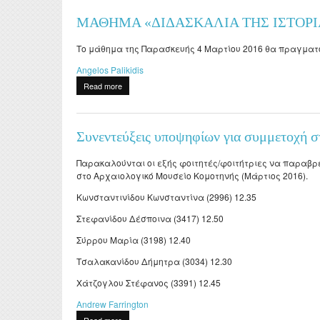
Evaluations
Specialized Technica
Postdoct
ΜΑΘΗΜΑ «ΔΙΔΑΣΚΑΛΙΑ ΤΗΣ ΙΣΤΟΡΙ
Laboratory Staff
Professors Emeriti
Erasmu
Adjunct Teaching Staf
Το μάθημα της Παρασκευής 4 Μαρτίου 2016 θα πραγματοπο
Honorary Professors
Internsh
Angelos Palikidis
Administrative Staff
Holders of Honorary
Σύμβου
Read more
about ΜΑΘΗΜΑ «ΔΙΔΑΣΚΑΛΙΑ ΤΗΣ ΙΣΤΟΡΙΑΣ ΜΕ ΤΗ
Doctorates
ΔΟΑΤΑ
Συνεντεύξεις υποψηφίων για συμμετοχή 
Παρακαλούνται οι εξής φοιτητές/φοιτήτριες να παραβρεθ
στο Αρχαιολογικό Μουσείο Κομοτηνής (Μάρτιος 2016).
Κωνσταντινίδου Κωνσταντίνα (2996) 12.35
Στεφανίδου Δέσποινα (3417) 12.50
Σύρρου Μαρία (3198) 12.40
Τσαλακανίδου Δήμητρα (3034) 12.30
Χάτζογλου Στέφανος (3391) 12.45
Andrew Farrington