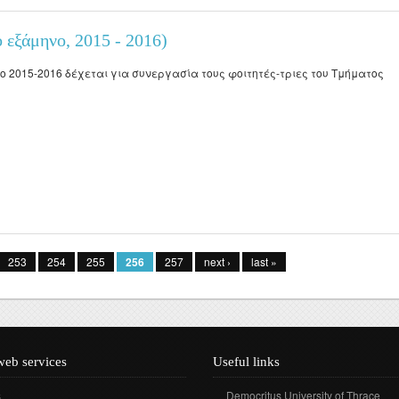
ό εξάμηνο, 2015 - 2016)
 2015-2016 δέχεται για συνεργασία τους φοιτητές-τριες του Τμήματος
άμηνο, 2015 - 2016)
253
254
255
256
257
next ›
last »
web services
Useful links
s
Democritus University of Thrace