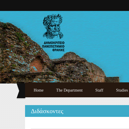
Skip to main content
Home
The Department
Staff
Studies
Welcome
Full Academic Staff
Undergr
Διδάσκοντες
History
Specialized Teaching 
Postgra
Administration
Laboratory Teaching S
Doctora