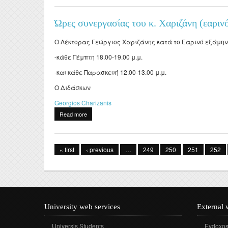
Ώρες συνεργασίας του κ. Χαριζάνη (εαριν
Ο Λέκτορας Γεώργιος Χαριζάνης κατά το Εαρινό εξάμηνο
-κάθε Πέμπτη 18.00-19.00 μ.μ.
-και κάθε Παρασκευή 12.00-13.00 μ.μ.
Ο Διδάσκων
Georgios Charizanis
Read more
about Ώρες συνεργασίας του κ. Χαριζάνη (εαρινό εξ
Pages
« first
‹ previous
…
249
250
251
252
University web services
External 
Universis Students
Eydoxo