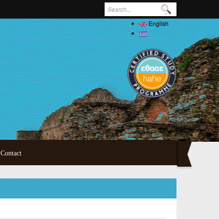
Search form
English
Ελληνικά
Contact
ertations
oral