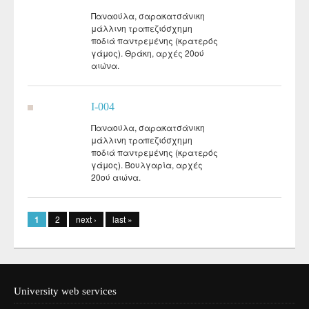
Παναούλα, σαρακατσάνικη
μάλλινη τραπεζιόσχημη
ποδιά παντρεμένης (κρατερός
γάμος). Θράκη, αρχές 20ού
αιώνα.
I-004
Παναούλα, σαρακατσάνικη
μάλλινη τραπεζιόσχημη
ποδιά παντρεμένης (κρατερός
γάμος). Βουλγαρία, αρχές
20ού αιώνα.
Pages
1
2
next ›
last »
University web services