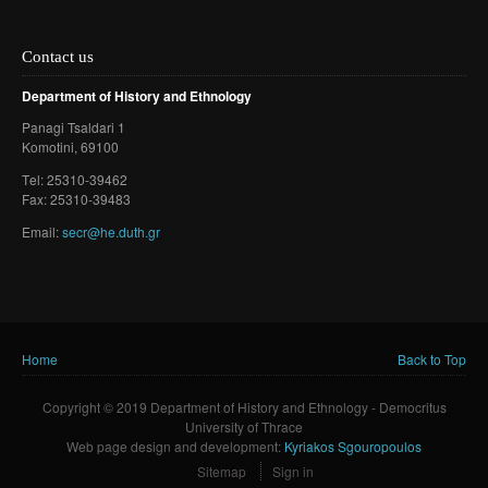
Contact us
Department of History and Ethnology
Panagi Tsaldari 1
Komotini
, 69100
Τel: 25310-39462
Fax: 25310-39483
Email:
secr@he.duth.gr
Home
Back to Top
You are here
Copyright © 2019 Department of History and Ethnology - Democritus
University of Thrace
Web page design and development:
Kyriakos Sgouropoulos
Sitemap
Sign in