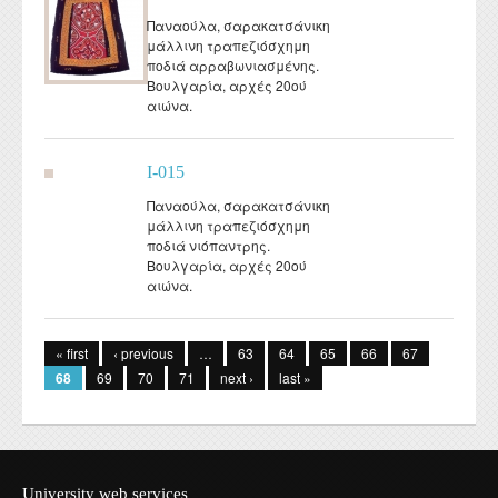
Παναούλα, σαρακατσάνικη
μάλλινη τραπεζιόσχημη
ποδιά αρραβωνιασμένης.
Βουλγαρία, αρχές 20ού
αιώνα.
I-015
Παναούλα, σαρακατσάνικη
μάλλινη τραπεζιόσχημη
ποδιά νιόπαντρης.
Βουλγαρία, αρχές 20ού
αιώνα.
Pages
« first
‹ previous
…
63
64
65
66
67
68
69
70
71
next ›
last »
University web services