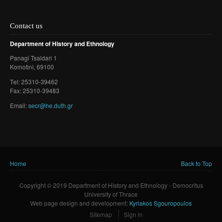
Contact us
Department of History and Ethnology
Panagi Tsaldari 1
Komotini
, 69100
Τel: 25310-39462
Fax: 25310-39483
Email:
secr@he.duth.gr
Home
Back to Top
You are here
Copyright © 2019 Department of History and Ethnology - Democritus
University of Thrace
Web page design and development:
Kyriakos Sgouropoulos
Sitemap
Sign in