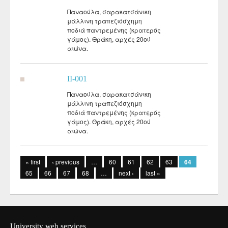
Παναούλα, σαρακατσάνικη
μάλλινη τραπεζιόσχημη
ποδιά παντρεμένης (κρατερός
γάμος). Θράκη, αρχές 20ού
αιώνα.
II-001
Παναούλα, σαρακατσάνικη
μάλλινη τραπεζιόσχημη
ποδιά παντρεμένης (κρατερός
γάμος). Θράκη, αρχές 20ού
αιώνα.
Pages
« first
‹ previous
…
60
61
62
63
64
65
66
67
68
…
next ›
last »
University web services