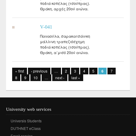
ποδιά κοπέλας (τσούπρας).
Θράκη, αρχές 20ού αιώνα.
V-041
Παναούλα, σαρακατσάνικη
μάλλινη τραπεζιόσχημη
ποδιά κοπέλας (τσούπρας).
Θράκη, α΄μισό 20ού αιώνα.
Pages
« first
‹ previous
…
2
3
4
5
6
7
8
9
10
…
next ›
last »
University web services
Universis Students
DUTHNET eClass
Email service