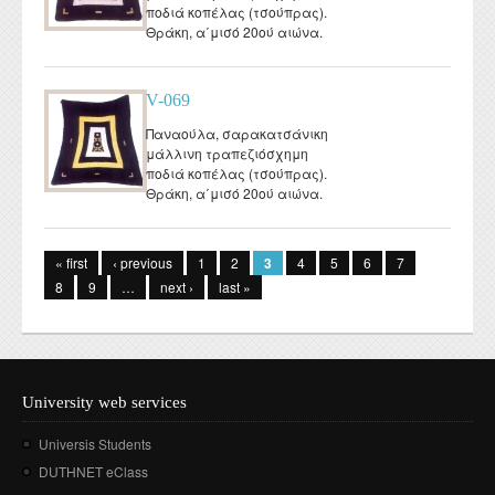
ποδιά κοπέλας (τσούπρας).
Θράκη, α΄μισό 20ού αιώνα.
V-069
Παναούλα, σαρακατσάνικη
μάλλινη τραπεζιόσχημη
ποδιά κοπέλας (τσούπρας).
Θράκη, α΄μισό 20ού αιώνα.
Pages
« first
‹ previous
1
2
3
4
5
6
7
8
9
…
next ›
last »
University web services
Universis Students
DUTHNET eClass