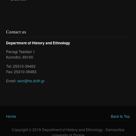
Contact us
Department of History and Ethnology
Panagi Tsaldari 1
Komotini
, 69100
Τel: 25310-39462
Fax: 25310-39483
Email:
secr@he.duth.gr
Home
Back to Top
You are here
Copyright © 2019 Department of History and Ethnology - Democritus
University of Thrace