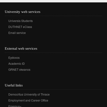
University web services
Universis Students
DUTHNET eClass
Email service
External web services
Eydoxos
Academic ID
GRNET okeanos
Useful links
Democritus University of Thrace
Employment and Career Office
Erasmus+