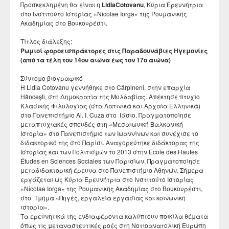
Προσκεκλημένη θα είναι η
Lidia
Cotovanu
, Κύρια Ερευνήτρια
Departmental activities
Διάρκεια φοίτησης
Τοπική Ιστορία, Πολιτισμός και Προστασία της
Σύμβουλος σπουδών
Healthcare
Σύλλογος αποφοίτων
στο Ινστιτούτο Ιστορίας «Nicolae Iorga» της Ρουμανικής
Regulations for Undergraduate Dissertations
Laboratory of Modern and Contemporary History
Αρχιτεκτονικής Κληρονομιάς: Διεπιστημονικές
Contact
Ακαδημίας στο Βουκουρέστι.
Κατατακτήριες εξετάσεις
ΔΟΑΤΑΠ
Προσεγγίσεις και Ψηφιακές Εφαρμογές
Student Counselling and Accessibility Service
Regulations for Doctoral Studies
Laboratory of Byzantine and Post-Byzantine Research
Τίτλος διάλεξης:
Πολιτισμικές Σπουδές: Νέος Ελληνισμός και Βαλκάνια
Regulations for Postdoctoral Research
Ρωμιοί φ
o
ροεισπράκτ
o
ρες στις Παραδουνάβιες Ηγεμονίες
Laboratory of Technology, Research, and Applications in
(από τα τέλη του 14ου αιώνα έως τον 17ο αιώνα)
Education
Library Regulations
Σύντομο βιογραφικό
H Lidia Cotovanu γεννήθηκε στο Cărpineni, στην επαρχία
Hânceşti, στη Δημοκρατία της Μολδαβίας. Απέκτησε πτυχίο
Κλασικής Φιλολογίας (στα Λατινικά και Αρχαία Ελληνικά)
στο Πανεπιστήμιο Al. I. Cuza στο Ιάσιο. Πραγματοποίησε
μεταπτυχιακές σπουδές στη «Μεσαιωνική Βαλκανική
Ιστορία» στο Πανεπιστήμιο των Ιωαννίνων και συνέχισε το
διδακτορικό της στο Παρίσι. Αναγορεύτηκε διδάκτορας της
Ιστορίας και των Πολιτισμών το 2013 στην École des Hautes
Études en Sciences Sociales των Παρισίων. Πραγματοποίησε
μεταδιδακτορική έρευνα στο Πανεπιστήμιο Αθηνών. Σήμερα
εργάζεται ως Κύρια Ερευνήτρια στο Ινστιτούτο Ιστορίας
«Nicolae Iorga» της Ρουμανικής Ακαδημίας στο Βουκουρέστι,
στο Τμήμα «Πηγές, εργαλεία εργασίας και κοινωνική
ιστορία».
Τα ερευνητικά της ενδιαφέροντα καλύπτουν ποικίλα θέματα
όπως τις μεταναστευτικές ροές στη Νοτιοανατολική Ευρώπη