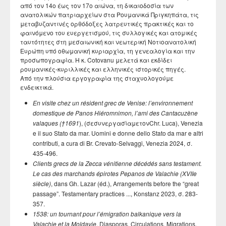
από τον 14ο έως τον 17ο αιώνα, τη δικαιοδοσία των
ανατολικών πατριαρχείων στα Ρουμανικά Πριγκηπάτα, τις
μεταβυζαντινές ορθόδοξες λατρευτικές πρακτικές και το
φαινόμενο του ευεργετισμού, τις συλλογικές και ατομικές
ταυτότητες στη μεσαιωνική και νεωτερική Νοτιοανατολική
Ευρώπη υπό οθωμανική κυριαρχία, τη γενεαλογία και την
προσωπογραφία. Η κ. Cotovanu μελετά και εκδίδει
ρουμανικές-κυριλλικές και ελληνικές ιστορικές πηγές.
Από την πλούσια εργογραφία της σταχυολογούμε
ενδεικτικά.
En visite chez un résident grec de Venise: l’environnement
domestique de Panos Hiéromnimon, l’ami des Cantacuzène
valaques (†1691
), (σεσυνεργασίαμετονChr. Luca), Venezia
e il suo Stato da mar. Uomini e donne dello Stato da mar e altri
contributi, a cura di Br. Crevato-Selvaggi, Venezia 2024, σ.
435-496.
Clients grecs de la Zecca vénitienne décédés sans testament.
Le cas des marchands épirotes Pepanos de Valachie (XVIIe
siècle)
, dans Gh. Lazar (éd.), Arrangements before the “great
passage”. Testamentary practices ..., Konstanz 2023, σ. 283-
357.
1538: un tournant pour l’émigration balkanique vers la
Valachie et la Moldavie
, Diasporas. Circulations, Migrations,