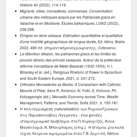
Histoire 40 (2022), 114-119.
Migrants, villes, monastères, commerces. Concentration
urbaine des métoques acquis par les Patriarcats grecs en
Valachie et en Moldavie
, Études balkaniques, LVIII/2 (2022),
238-298.
Émigrer en terre valaque. Estimation quantitative et qualitative
d'une mobilité géographique de longue durée
, Ed. Istros, Braila
2022, 466 σσ. (σημαντικήμονογραφίατηςL. Cotovanu).
Le ktitorikon dikaion, les patriarches grecs et les limites du
pouvoir absolu des princes valaques.
Autour de la prétendue
réforme monastique de Matei Basarab (1632-1654)
, in I.
Biliarsky et al. (éd.), Religious Rhetoric of Power in Byzantium
and South-Eastern Europe, 2021, σ. 241-272.
Orthodox Monasteries as Banks: A Comparison with Catholic
Mounts of Piety
, dans R. Avramov, Al. Fotic, E. Kolovos, Ph.
Kotzageorgis (éd.), Monastic Economy across Time. Wealth
Management, Patterns, and Trends, Sofia 2021, σ. 155-181.
Η πολιτογράφηση (naturalisation) των Ρωμιών/Γραικών
στις Παραδουνάβιες Ηγεμονίες : ένα ψευδές
ιστοριογραφικό πρόβλημα
, στο Π. Κιμουρτζής, Άννα
Μανδυλαρά, Ν. Μπουμπάρης (επιμ.), Η Ιστορία, μία καλή
τέχνη. Κείμενα αφιερωμένα στον Γ.Β. Δερτιλή, Αθήνα