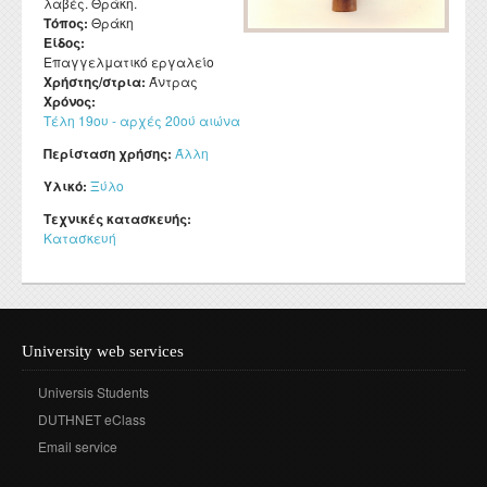
λαβές. Θράκη.
Τόπος:
Θράκη
Είδος:
Επαγγελματικό εργαλείο
Χρήστης/στρια:
Άντρας
Χρόνος:
Τέλη 19ου - αρχές 20ού αιώνα
Περίσταση χρήσης:
Άλλη
Υλικό:
Ξύλο
Τεχνικές κατασκευής:
Κατασκευή
University web services
Universis Students
DUTHNET eClass
Email service