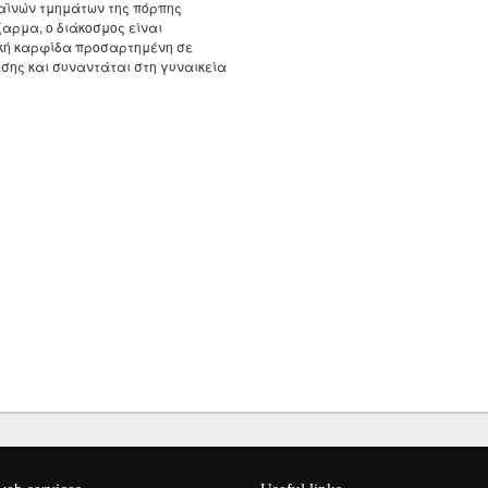
Τεκμηρίωση
λαϊνών τμημάτων της πόρπης
Ηλεκτρονική Θρακική
ξαρμα, ο διάκοσμος είναι
Βιβλιογραφία
ική καρφίδα προσαρτημένη σε
έσης και συναντάται στη γυναικεία