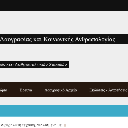
 Λαογραφίας και Κοινωνικής Ανθρωπολογίας
ών και Ανθρωπιστικών Σπουδών
δρια
Έρευνα
Λαογραφικό Αρχείο
Εκδόσεις - Αναρτήσεις
Κατάλογος χειρογράφων
Εκδόσεις των μελών του
λαογραφικού αρχείου
Εργαστηρίου
Λαογραφική συλλογή
Μονογραφίες - Πρακτικά
Photo gallery
Συνεδρίων και Ημερίδων
σφυρήλατη τεχνική, στολισμένη με