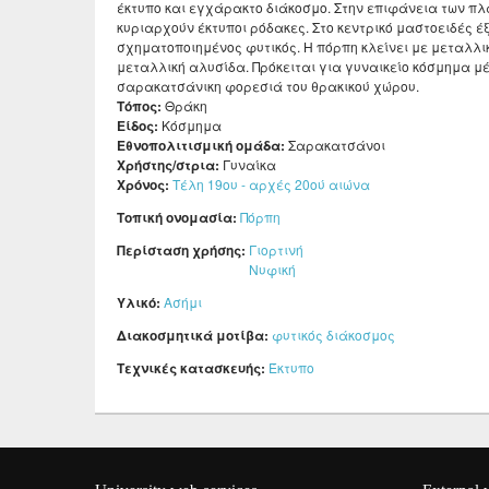
έκτυπο και εγχάρακτο διάκοσμο. Στην επιφάνεια των π
κυριαρχούν έκτυποι ρόδακες. Στο κεντρικό μαστοειδές έ
σχηματοποιημένος φυτικός. Η πόρπη κλείνει με μεταλλ
μεταλλική αλυσίδα. Πρόκειται για γυναικείο κόσμημα μ
σαρακατσάνικη φορεσιά του θρακικού χώρου.
Τόπος:
Θράκη
Είδος:
Κόσμημα
Εθνοπολιτισμική ομάδα:
Σαρακατσάνοι
Χρήστης/στρια:
Γυναίκα
Χρόνος:
Τέλη 19ου - αρχές 20ού αιώνα
Τοπική ονομασία:
Πόρπη
Περίσταση χρήσης:
Γιορτινή
Νυφική
Υλικό:
Ασήμι
Διακοσμητικά μοτίβα:
φυτικός διάκοσμος
Τεχνικές κατασκευής:
Έκτυπο