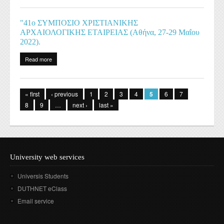
"41ο ΣΥΜΠΟΣΙΟ ΧΡΙΣΤΙΑΝΙΚΗΣ
ΑΡΧΑΙΟΛΟΓΙΚΗΣ ΕΤΑΙΡΕΙΑΣ (Αθήνα, 27-29 Μαΐου
2022).
Read more
about "41ο ΣΥΜΠΟΣΙΟ ΧΡΙΣΤΙΑΝΙΚΗΣ ΑΡΧΑΙΟΛΟΓΙΚΗΣ ΕΤΑΙΡΕΙΑΣ
(Αθήνα, 27-29 Μαΐου 2022).
Pages
« first
‹ previous
1
2
3
4
5
6
7
8
9
…
next ›
last »
University web services
Universis Students
DUTHNET eClass
Email service